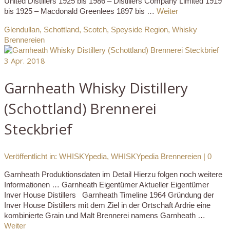
United Distillers 1925 bis 1986 – Distillers Company Limited 1919
bis 1925 – Macdonald Greenlees 1897 bis …
Weiter
Glendullan
,
Schottland
,
Scotch
,
Speyside Region
,
Whisky
Brennereien
3
Apr. 2018
Garnheath Whisky Distillery
(Schottland) Brennerei
Steckbrief
Veröffentlicht in:
WHISKYpedia
,
WHISKYpedia Brennereien
|
0
Garnheath Produktionsdaten im Detail Hierzu folgen noch weitere
Informationen … Garnheath Eigentümer Aktueller Eigentümer
Inver House Distillers Garnheath Timeline 1964 Gründung der
Inver House Distillers mit dem Ziel in der Ortschaft Ardrie eine
kombinierte Grain und Malt Brennerei namens Garnheath …
Weiter