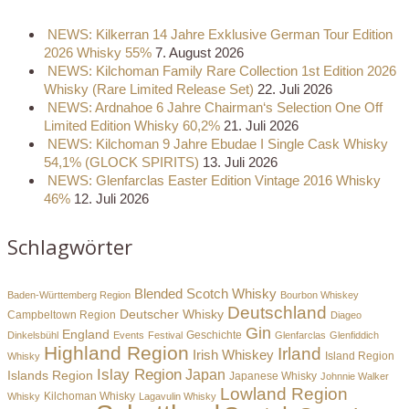
NEWS: Kilkerran 14 Jahre Exklusive German Tour Edition
2026 Whisky 55%
7. August 2026
NEWS: Kilchoman Family Rare Collection 1st Edition 2026
Whisky (Rare Limited Release Set)
22. Juli 2026
NEWS: Ardnahoe 6 Jahre Chairman‘s Selection One Off
Limited Edition Whisky 60,2%
21. Juli 2026
NEWS: Kilchoman 9 Jahre Ebudae I Single Cask Whisky
54,1% (GLOCK SPIRITS)
13. Juli 2026
NEWS: Glenfarclas Easter Edition Vintage 2016 Whisky
46%
12. Juli 2026
Schlagwörter
Blended Scotch Whisky
Baden-Württemberg Region
Bourbon Whiskey
Deutschland
Deutscher Whisky
Campbeltown Region
Diageo
Gin
England
Dinkelsbühl
Events
Festival
Geschichte
Glenfarclas
Glenfiddich
Highland Region
Irland
Irish Whiskey
Island Region
Whisky
Islay Region
Japan
Islands Region
Japanese Whisky
Johnnie Walker
Lowland Region
Whisky
Kilchoman Whisky
Lagavulin Whisky