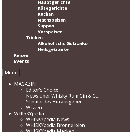
Hauptgerichte
Käsegerichte
Kuchen
Nachspeisen
Suppen
Vorspeisen
Trinken
Alkoholische Getränke
Heißgetränke
Reisen
Events
Menü
MAGAZIN
Editor‘s Choice
News über Whisky Rum Gin & Co.
Stimme des Herausgeber
Wissen
WHISKYpedia
WHISKYpedia News
WHISKYpedia Brennereien
WHISKYpedia Marken