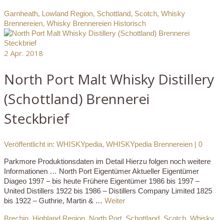
Garnheath
,
Lowland Region
,
Schottland
,
Scotch
,
Whisky
Brennereien
,
Whisky Brennereien Historisch
2
Apr. 2018
North Port Malt Whisky Distillery
(Schottland) Brennerei
Steckbrief
Veröffentlicht in:
WHISKYpedia
,
WHISKYpedia Brennereien
|
0
Parkmore Produktionsdaten im Detail Hierzu folgen noch weitere
Informationen … North Port Eigentümer Aktueller Eigentümer
Diageo 1997 – bis heute Frühere Eigentümer 1986 bis 1997 –
United Distillers 1922 bis 1986 – Distillers Company Limited 1825
bis 1922 – Guthrie, Martin & …
Weiter
Brechin
,
Highland Region
,
North Port
,
Schottland
,
Scotch
,
Whisky