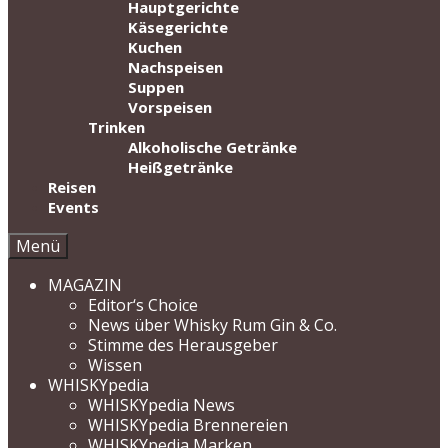
Hauptgerichte
Käsegerichte
Kuchen
Nachspeisen
Suppen
Vorspeisen
Trinken
Alkoholische Getränke
Heißgetränke
Reisen
Events
Menü
MAGAZIN
Editor‘s Choice
News über Whisky Rum Gin & Co.
Stimme des Herausgeber
Wissen
WHISKYpedia
WHISKYpedia News
WHISKYpedia Brennereien
WHISKYpedia Marken