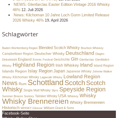
NEWS: Glenfarclas Easter Edition Vintage 2016 Whisky
46%
12. Juli 2026
News: Kilchoman 10 Jahre Loch Gorm Limited Release
2026 Whisky 46%
19. April 2026
Schlagwörter
Blended Scotch Whisky
Baden-Württemberg Region
Bourbon Whiskey
Deutschland
Deutscher Whisky
Campbeltown Region
Diageo
Gin
England
Dinkelsbühl
Events
Festival
Geschichte
Glenfarclas
Glenfiddich
Highland Region
Irland
Irish Whiskey
Island Region
Whisky
Islay Region
Japan
Islands Region
Japanese Whisky
Johnnie Walker
Lowland Region
Whisky
Kilchoman Whisky
Lagavulin Whisky
Schottland
Scotch
Scotch
News
Rum
Whisky
Speyside Region
Single Malt Whisky
Slyrs
Whisky
USA
Summer Breeze
Suntory
Talisker Whisky
Whiskey
Whisky Brennereien
Whisky Brennereien
Historisch
William Grant & Sons
WHISKY Glossar
Facebook-Seite