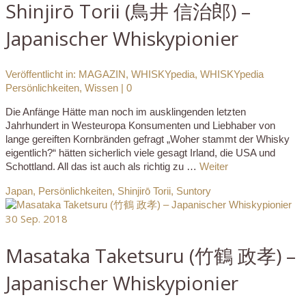
Shinjirō Torii (鳥井 信治郎) –
Japanischer Whiskypionier
Veröffentlicht in:
MAGAZIN
,
WHISKYpedia
,
WHISKYpedia
Persönlichkeiten
,
Wissen
|
0
Die Anfänge Hätte man noch im ausklingenden letzten
Jahrhundert in Westeuropa Konsumenten und Liebhaber von
lange gereiften Kornbränden gefragt „Woher stammt der Whisky
eigentlich?“ hätten sicherlich viele gesagt Irland, die USA und
Schottland. All das ist auch als richtig zu …
Weiter
Japan
,
Persönlichkeiten
,
Shinjirō Torii
,
Suntory
30
Sep. 2018
Masataka Taketsuru (竹鶴 政孝) –
Japanischer Whiskypionier