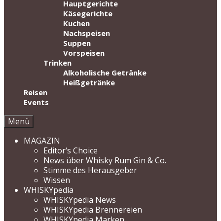
Hauptgerichte
Käsegerichte
Kuchen
Nachspeisen
Suppen
Vorspeisen
Trinken
Alkoholische Getränke
Heißgetränke
Reisen
Events
Menü
MAGAZIN
Editor‘s Choice
News über Whisky Rum Gin & Co.
Stimme des Herausgeber
Wissen
WHISKYpedia
WHISKYpedia News
WHISKYpedia Brennereien
WHISKYpedia Marken