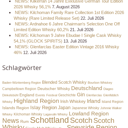
NEWS: Kilkerran 14 Jahre Exklusive German Tour Edition
2026 Whisky 56,1%
7. August 2026
NEWS: Kilchoman Family Rare Collection 1st Edition 2026
Whisky (Rare Limited Release Set)
22. Juli 2026
NEWS: Ardnahoe 6 Jahre Chairman‘s Selection One Off
Limited Edition Whisky 60,2%
21. Juli 2026
NEWS: Kilchoman 9 Jahre Ebudae I Single Cask Whisky
54,1% (GLOCK SPIRITS)
13. Juli 2026
NEWS: Glenfarclas Easter Edition Vintage 2016 Whisky
46%
12. Juli 2026
Schlagwörter
Blended Scotch Whisky
Baden-Württemberg Region
Bourbon Whiskey
Deutschland
Deutscher Whisky
Campbeltown Region
Diageo
Gin
England
Dinkelsbühl
Events
Festival
Geschichte
Glenfarclas
Glenfiddich
Highland Region
Irland
Irish Whiskey
Island Region
Whisky
Islay Region
Japan
Islands Region
Japanese Whisky
Johnnie Walker
Lowland Region
Whisky
Kilchoman Whisky
Lagavulin Whisky
Schottland
Scotch
Scotch
News
Rum
Whisky
Speyside Region