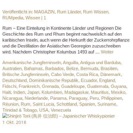
Veröffentlicht in:
MAGAZIN
,
Rum Länder
,
Rum Wissen
,
RUMpedia
,
Wissen
|
1
Rum – Eine Einteilung in Kontinente Länder und Regionen Die
Geschichte des Rum und Rhum beginnt nachweislich auf den
karibischen Inseln, auch wenn die Herkunft der Zuckerrohrpflanze
und die Destillation der Asiatischen Georegion zuzuschreiben
wird. Nachdem Christopher Kolumbus 1493 auf …
Weiter
Amerikanische Jungferninseln
,
Anguilla
,
Antigua und Barduba
,
Australien
,
Bahamas
,
Barbados
,
Belize
,
Bermuda
,
Brasilien
,
Britische Jungferninseln
,
Cabo Verde
,
Costa Rica
,
Dänemark
,
Deutschland
,
Dominikanische Republik
,
Ecuador
,
England
,
Fidschi
,
Frankreich
,
Grenada
,
Guadeloupe
,
Guatemala
,
Guyana
,
Haiti
,
Indien
,
Japan
,
Kolumbien
,
Madagaskar
,
Mauritius
,
Mexiko
,
Nicaragua
,
Niederlande
,
Panama
,
Paraguay
,
Peru
,
Philippinen
,
Réunion
,
Rum
,
Saint Lucia
,
Schottland
,
Spanien
,
Suriname
,
Trinidad & Tobago
,
USA
,
Venezuela
1
Okt. 2018