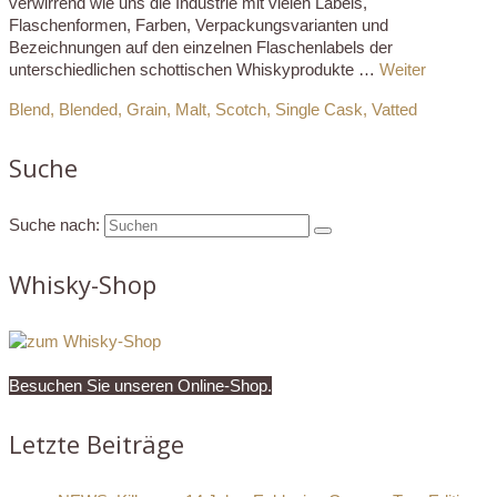
verwirrend wie uns die Industrie mit vielen Labels,
Flaschenformen, Farben, Verpackungsvarianten und
Bezeichnungen auf den einzelnen Flaschenlabels der
unterschiedlichen schottischen Whiskyprodukte …
Weiter
Blend
,
Blended
,
Grain
,
Malt
,
Scotch
,
Single Cask
,
Vatted
Suche
Suche nach:
Whisky-Shop
Besuchen Sie unseren Online-Shop.
Letzte Beiträge