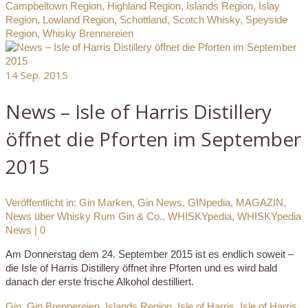
Campbeltown Region
,
Highland Region
,
Islands Region
,
Islay
Region
,
Lowland Region
,
Schottland
,
Scotch Whisky
,
Speyside
Region
,
Whisky Brennereien
14
Sep. 2015
News – Isle of Harris Distillery
öffnet die Pforten im September
2015
Veröffentlicht in:
Gin Marken
,
Gin News
,
GINpedia
,
MAGAZIN
,
News über Whisky Rum Gin & Co.
,
WHISKYpedia
,
WHISKYpedia
News
|
0
Am Donnerstag dem 24. September 2015 ist es endlich soweit –
die Isle of Harris Distillery öffnet ihre Pforten und es wird bald
danach der erste frische Alkohol destilliert.
Gin
,
Gin Brennereien
,
Islands Region
,
Isle of Harris
,
Isle of Harris