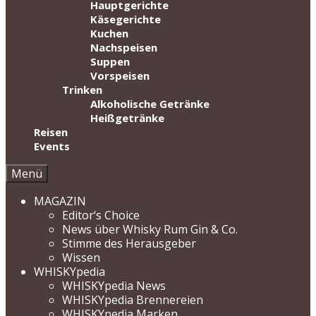
Hauptgerichte
Käsegerichte
Kuchen
Nachspeisen
Suppen
Vorspeisen
Trinken
Alkoholische Getränke
Heißgetränke
Reisen
Events
Menü
MAGAZIN
Editor‘s Choice
News über Whisky Rum Gin & Co.
Stimme des Herausgeber
Wissen
WHISKYpedia
WHISKYpedia News
WHISKYpedia Brennereien
WHISKYpedia Marken