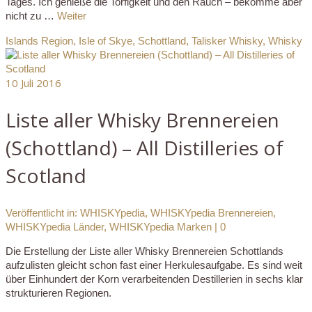
Tages. Ich genieße die Torfigkeit und den Rauch – bekomme aber
nicht zu …
Weiter
Islands Region
,
Isle of Skye
,
Schottland
,
Talisker Whisky
,
Whisky
10
Juli 2016
Liste aller Whisky Brennereien
(Schottland) – All Distilleries of
Scotland
Veröffentlicht in:
WHISKYpedia
,
WHISKYpedia Brennereien
,
WHISKYpedia Länder
,
WHISKYpedia Marken
|
0
Die Erstellung der Liste aller Whisky Brennereien Schottlands
aufzulisten gleicht schon fast einer Herkulesaufgabe. Es sind weit
über Einhundert der Korn verarbeitenden Destillerien in sechs klar
strukturieren Regionen.