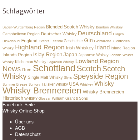
Schlagwörter
Blended Scotch Whisky
Baden-Württemberg Region
Bourbon Whiskey
Deutschland
Deutscher Whisky
Campbeltown Region
Diageo
Gin
England
Dinkelsbühl
Events
Festival
Geschichte
Glenfarclas
Glenfiddich
Highland Region
Irland
Irish Whiskey
Island Region
Whisky
Islay Region
Japan
Islands Region
Japanese Whisky
Johnnie Walker
Lowland Region
Whisky
Kilchoman Whisky
Lagavulin Whisky
Schottland
Scotch
Scotch
News
Rum
Whisky
Speyside Region
Single Malt Whisky
Slyrs
Whisky
USA
Summer Breeze
Suntory
Talisker Whisky
Whiskey
Whisky Brennereien
Whisky Brennereien
Historisch
William Grant & Sons
WHISKY Glossar
Facebook-Seite
Whisky Online-Shop
Über uns
AGB
Datenschutz