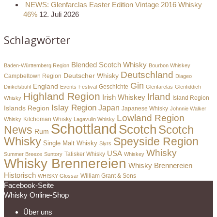
NEWS: Glenfarclas Easter Edition Vintage 2016 Whisky
46%
12. Juli 2026
Schlagwörter
Blended Scotch Whisky
Baden-Württemberg Region
Bourbon Whiskey
Deutschland
Deutscher Whisky
Campbeltown Region
Diageo
Gin
England
Dinkelsbühl
Events
Festival
Geschichte
Glenfarclas
Glenfiddich
Highland Region
Irland
Irish Whiskey
Island Region
Whisky
Islay Region
Japan
Islands Region
Japanese Whisky
Johnnie Walker
Lowland Region
Whisky
Kilchoman Whisky
Lagavulin Whisky
Schottland
Scotch
Scotch
News
Rum
Whisky
Speyside Region
Single Malt Whisky
Slyrs
Whisky
USA
Summer Breeze
Suntory
Talisker Whisky
Whiskey
Whisky Brennereien
Whisky Brennereien
Historisch
William Grant & Sons
WHISKY Glossar
Facebook-Seite
Whisky Online-Shop
Über uns