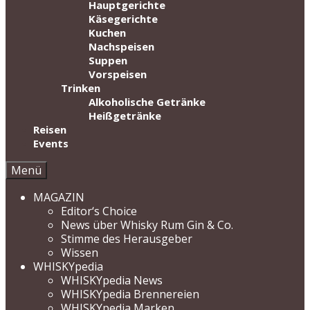
Hauptgerichte
Käsegerichte
Kuchen
Nachspeisen
Suppen
Vorspeisen
Trinken
Alkoholische Getränke
Heißgetränke
Reisen
Events
Menü
MAGAZIN
Editor‘s Choice
News über Whisky Rum Gin & Co.
Stimme des Herausgeber
Wissen
WHISKYpedia
WHISKYpedia News
WHISKYpedia Brennereien
WHISKYpedia Marken