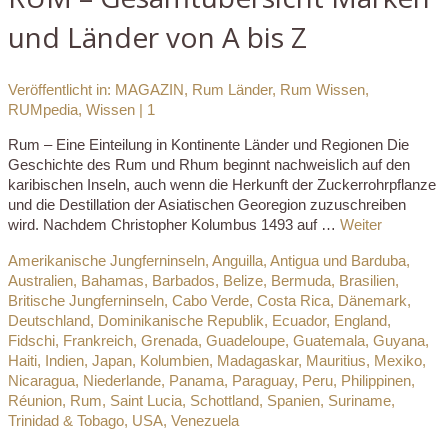
und Länder von A bis Z
Veröffentlicht in:
MAGAZIN
,
Rum Länder
,
Rum Wissen
,
RUMpedia
,
Wissen
|
1
Rum – Eine Einteilung in Kontinente Länder und Regionen Die
Geschichte des Rum und Rhum beginnt nachweislich auf den
karibischen Inseln, auch wenn die Herkunft der Zuckerrohrpflanze
und die Destillation der Asiatischen Georegion zuzuschreiben
wird. Nachdem Christopher Kolumbus 1493 auf …
Weiter
Amerikanische Jungferninseln
,
Anguilla
,
Antigua und Barduba
,
Australien
,
Bahamas
,
Barbados
,
Belize
,
Bermuda
,
Brasilien
,
Britische Jungferninseln
,
Cabo Verde
,
Costa Rica
,
Dänemark
,
Deutschland
,
Dominikanische Republik
,
Ecuador
,
England
,
Fidschi
,
Frankreich
,
Grenada
,
Guadeloupe
,
Guatemala
,
Guyana
,
Haiti
,
Indien
,
Japan
,
Kolumbien
,
Madagaskar
,
Mauritius
,
Mexiko
,
Nicaragua
,
Niederlande
,
Panama
,
Paraguay
,
Peru
,
Philippinen
,
Réunion
,
Rum
,
Saint Lucia
,
Schottland
,
Spanien
,
Suriname
,
Trinidad & Tobago
,
USA
,
Venezuela