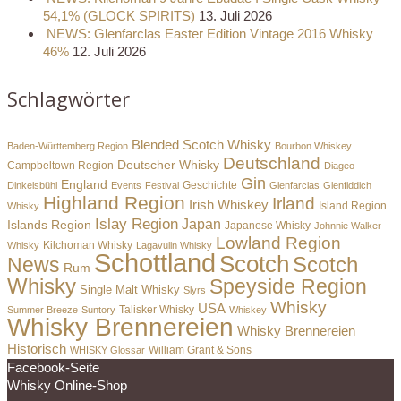
54,1% (GLOCK SPIRITS)
13. Juli 2026
NEWS: Glenfarclas Easter Edition Vintage 2016 Whisky
46%
12. Juli 2026
Schlagwörter
Blended Scotch Whisky
Baden-Württemberg Region
Bourbon Whiskey
Deutschland
Deutscher Whisky
Campbeltown Region
Diageo
Gin
England
Dinkelsbühl
Events
Festival
Geschichte
Glenfarclas
Glenfiddich
Highland Region
Irland
Irish Whiskey
Island Region
Whisky
Islay Region
Japan
Islands Region
Japanese Whisky
Johnnie Walker
Lowland Region
Whisky
Kilchoman Whisky
Lagavulin Whisky
Schottland
Scotch
Scotch
News
Rum
Whisky
Speyside Region
Single Malt Whisky
Slyrs
Whisky
USA
Summer Breeze
Suntory
Talisker Whisky
Whiskey
Whisky Brennereien
Whisky Brennereien
Historisch
William Grant & Sons
WHISKY Glossar
Facebook-Seite
Whisky Online-Shop