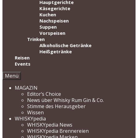
Hauptgerichte
Käsegerichte
Kuchen
Nachspeisen
Suppen
Vorspeisen
Trinken
Alkoholische Getränke
Heißgetränke
Reisen
Events
Menü
MAGAZIN
Editor‘s Choice
News über Whisky Rum Gin & Co.
Stimme des Herausgeber
Wissen
WHISKYpedia
WHISKYpedia News
WHISKYpedia Brennereien
WHISKYpedia Marken