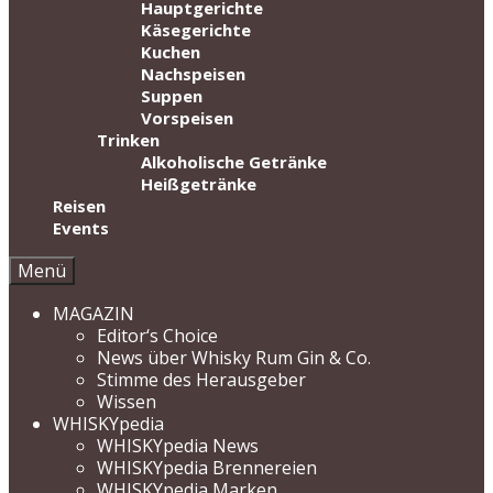
Hauptgerichte
Käsegerichte
Kuchen
Nachspeisen
Suppen
Vorspeisen
Trinken
Alkoholische Getränke
Heißgetränke
Reisen
Events
Menü
MAGAZIN
Editor‘s Choice
News über Whisky Rum Gin & Co.
Stimme des Herausgeber
Wissen
WHISKYpedia
WHISKYpedia News
WHISKYpedia Brennereien
WHISKYpedia Marken