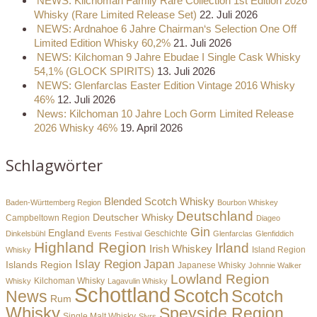
NEWS: Kilchoman Family Rare Collection 1st Edition 2026
Whisky (Rare Limited Release Set)
22. Juli 2026
NEWS: Ardnahoe 6 Jahre Chairman‘s Selection One Off
Limited Edition Whisky 60,2%
21. Juli 2026
NEWS: Kilchoman 9 Jahre Ebudae I Single Cask Whisky
54,1% (GLOCK SPIRITS)
13. Juli 2026
NEWS: Glenfarclas Easter Edition Vintage 2016 Whisky
46%
12. Juli 2026
News: Kilchoman 10 Jahre Loch Gorm Limited Release
2026 Whisky 46%
19. April 2026
Schlagwörter
Blended Scotch Whisky
Baden-Württemberg Region
Bourbon Whiskey
Deutschland
Deutscher Whisky
Campbeltown Region
Diageo
Gin
England
Dinkelsbühl
Events
Festival
Geschichte
Glenfarclas
Glenfiddich
Highland Region
Irland
Irish Whiskey
Island Region
Whisky
Islay Region
Japan
Islands Region
Japanese Whisky
Johnnie Walker
Lowland Region
Whisky
Kilchoman Whisky
Lagavulin Whisky
Schottland
Scotch
Scotch
News
Rum
Whisky
Speyside Region
Single Malt Whisky
Slyrs