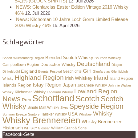
54,1% (GLOCK SPIRITS)
13. Juli 2026
NEWS: Glenfarclas Easter Edition Vintage 2016 Whisky
46%
12. Juli 2026
News: Kilchoman 10 Jahre Loch Gorm Limited Release
2026 Whisky 46%
19. April 2026
Schlagwörter
Blended Scotch Whisky
Baden-Württemberg Region
Bourbon Whiskey
Deutschland
Deutscher Whisky
Campbeltown Region
Diageo
Gin
England
Dinkelsbühl
Events
Festival
Geschichte
Glenfarclas
Glenfiddich
Highland Region
Irland
Irish Whiskey
Island Region
Whisky
Islay Region
Japan
Islands Region
Japanese Whisky
Johnnie Walker
Lowland Region
Whisky
Kilchoman Whisky
Lagavulin Whisky
Schottland
Scotch
Scotch
News
Rum
Whisky
Speyside Region
Single Malt Whisky
Slyrs
Whisky
USA
Summer Breeze
Suntory
Talisker Whisky
Whiskey
Whisky Brennereien
Whisky Brennereien
Historisch
William Grant & Sons
WHISKY Glossar
Facebook-Seite