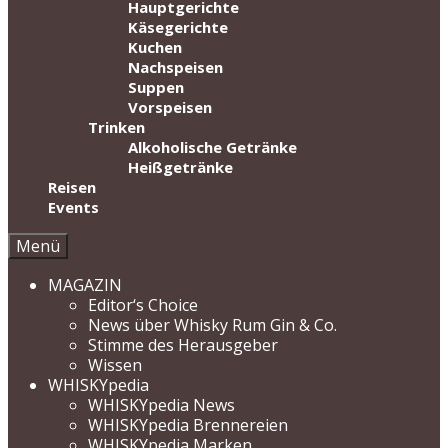
Hauptgerichte
Käsegerichte
Kuchen
Nachspeisen
Suppen
Vorspeisen
Trinken
Alkoholische Getränke
Heißgetränke
Reisen
Events
Menü
MAGAZIN
Editor‘s Choice
News über Whisky Rum Gin & Co.
Stimme des Herausgeber
Wissen
WHISKYpedia
WHISKYpedia News
WHISKYpedia Brennereien
WHISKYpedia Marken