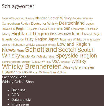
Schlagwörter
Blended Scotch Whisky
Baden-Württemberg Region
Bourbon Whiskey
Deutschland
Deutscher Whisky
Campbeltown Region
Diageo
Gin
England
Dinkelsbühl
Events
Festival
Geschichte
Glenfarclas
Glenfiddich
Highland Region
Irland
Irish Whiskey
Island Region
Whisky
Islay Region
Japan
Islands Region
Japanese Whisky
Johnnie Walker
Lowland Region
Whisky
Kilchoman Whisky
Lagavulin Whisky
Schottland
Scotch
Scotch
News
Rum
Whisky
Speyside Region
Single Malt Whisky
Slyrs
Whisky
USA
Summer Breeze
Suntory
Talisker Whisky
Whiskey
Whisky Brennereien
Whisky Brennereien
Historisch
William Grant & Sons
WHISKY Glossar
Facebook-Seite
Whisky Online-Shop
Über uns
AGB
Datenschutz
Impressum