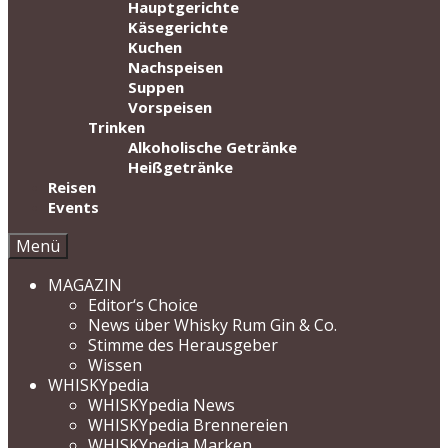
Hauptgerichte
Käsegerichte
Kuchen
Nachspeisen
Suppen
Vorspeisen
Trinken
Alkoholische Getränke
Heißgetränke
Reisen
Events
Menü
MAGAZIN
Editor‘s Choice
News über Whisky Rum Gin & Co.
Stimme des Herausgeber
Wissen
WHISKYpedia
WHISKYpedia News
WHISKYpedia Brennereien
WHISKYpedia Marken