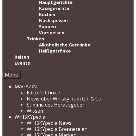
Hauptgerichte
Käsegerichte
Kuchen
Nachspeisen
Suppen
Vorspeisen
Trinken
Alkoholische Getränke
Heißgetränke
Reisen
Events
Menü
MAGAZIN
Editor‘s Choice
News über Whisky Rum Gin & Co.
Stimme des Herausgeber
Wissen
WHISKYpedia
WHISKYpedia News
WHISKYpedia Brennereien
WHISKYpedia Marken