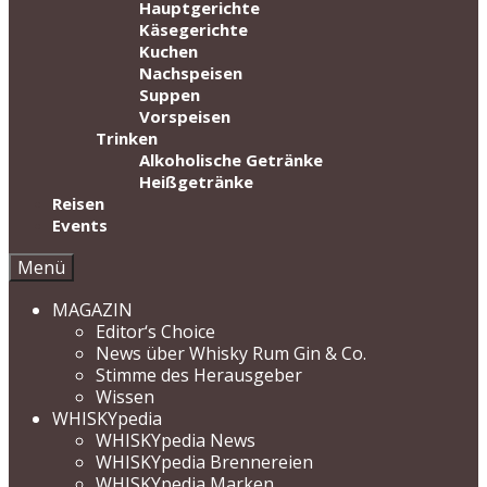
Hauptgerichte
Käsegerichte
Kuchen
Nachspeisen
Suppen
Vorspeisen
Trinken
Alkoholische Getränke
Heißgetränke
Reisen
Events
Menü
MAGAZIN
Editor‘s Choice
News über Whisky Rum Gin & Co.
Stimme des Herausgeber
Wissen
WHISKYpedia
WHISKYpedia News
WHISKYpedia Brennereien
WHISKYpedia Marken