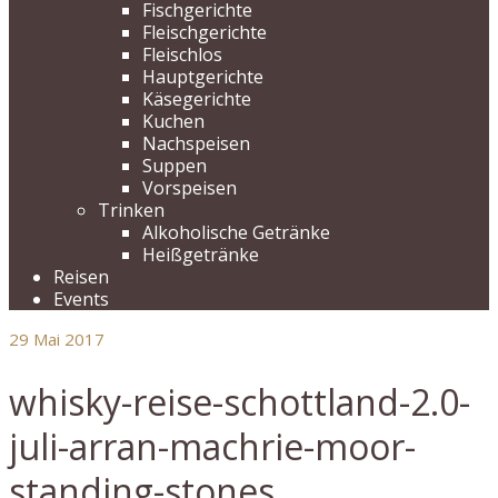
Fischgerichte
Fleischgerichte
Fleischlos
Hauptgerichte
Käsegerichte
Kuchen
Nachspeisen
Suppen
Vorspeisen
Trinken
Alkoholische Getränke
Heißgetränke
Reisen
Events
29
Mai 2017
whisky-reise-schottland-2.0-
juli-arran-machrie-moor-
standing-stones