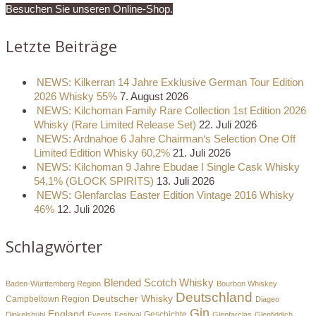
Besuchen Sie unseren Online-Shop.
Letzte Beiträge
NEWS: Kilkerran 14 Jahre Exklusive German Tour Edition
2026 Whisky 55%
7. August 2026
NEWS: Kilchoman Family Rare Collection 1st Edition 2026
Whisky (Rare Limited Release Set)
22. Juli 2026
NEWS: Ardnahoe 6 Jahre Chairman‘s Selection One Off
Limited Edition Whisky 60,2%
21. Juli 2026
NEWS: Kilchoman 9 Jahre Ebudae I Single Cask Whisky
54,1% (GLOCK SPIRITS)
13. Juli 2026
NEWS: Glenfarclas Easter Edition Vintage 2016 Whisky
46%
12. Juli 2026
Schlagwörter
Blended Scotch Whisky
Baden-Württemberg Region
Bourbon Whiskey
Deutschland
Deutscher Whisky
Campbeltown Region
Diageo
Gin
England
Dinkelsbühl
Events
Festival
Geschichte
Glenfarclas
Glenfiddich