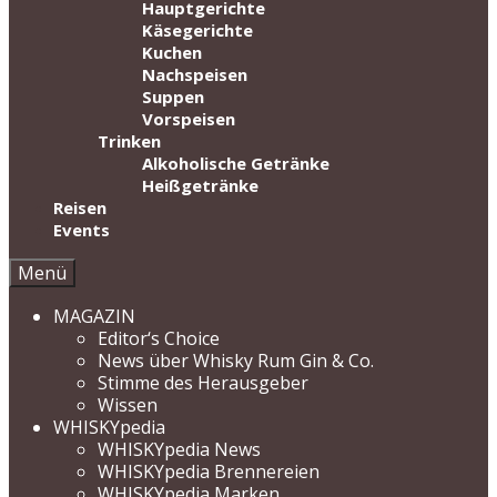
Hauptgerichte
Käsegerichte
Kuchen
Nachspeisen
Suppen
Vorspeisen
Trinken
Alkoholische Getränke
Heißgetränke
Reisen
Events
Menü
MAGAZIN
Editor‘s Choice
News über Whisky Rum Gin & Co.
Stimme des Herausgeber
Wissen
WHISKYpedia
WHISKYpedia News
WHISKYpedia Brennereien
WHISKYpedia Marken