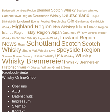
Blended Scotch Whisky
Baden-Württemberg Region
Bourbon Whiskey
Deutschland
Deutscher Whisky
Campbeltown Region
Diageo
Gin
England
Dinkelsbühl
Events
Festival
Geschichte
Glenfarclas
Glenfiddich
Highland Region
Irland
Irish Whiskey
Island Region
Whisky
Islay Region
Japan
Islands Region
Japanese Whisky
Johnnie Walker
Lowland Region
Whisky
Kilchoman Whisky
Lagavulin Whisky
Schottland
Scotch
Scotch
News
Rum
Whisky
Speyside Region
Single Malt Whisky
Slyrs
Whisky
USA
Summer Breeze
Suntory
Talisker Whisky
Whiskey
Whisky Brennereien
Whisky Brennereien
Historisch
William Grant & Sons
WHISKY Glossar
Facebook-Seite
Whisky Online-Shop
Über uns
AGB
Datenschutz
Impressum
Sitemap
Kontakt