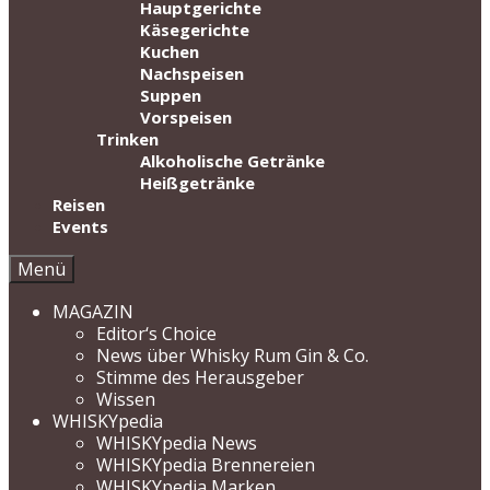
Hauptgerichte
Käsegerichte
Kuchen
Nachspeisen
Suppen
Vorspeisen
Trinken
Alkoholische Getränke
Heißgetränke
Reisen
Events
Menü
MAGAZIN
Editor‘s Choice
News über Whisky Rum Gin & Co.
Stimme des Herausgeber
Wissen
WHISKYpedia
WHISKYpedia News
WHISKYpedia Brennereien
WHISKYpedia Marken