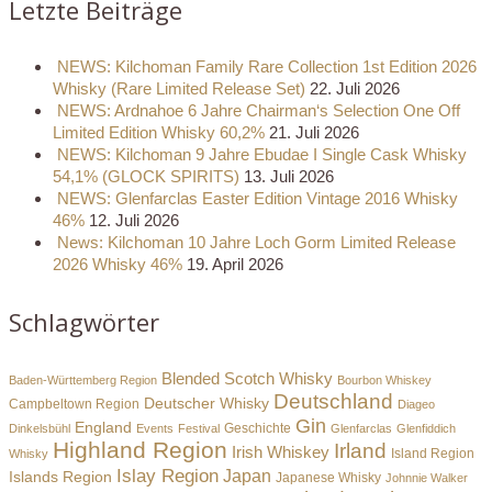
Letzte Beiträge
NEWS: Kilchoman Family Rare Collection 1st Edition 2026
Whisky (Rare Limited Release Set)
22. Juli 2026
NEWS: Ardnahoe 6 Jahre Chairman‘s Selection One Off
Limited Edition Whisky 60,2%
21. Juli 2026
NEWS: Kilchoman 9 Jahre Ebudae I Single Cask Whisky
54,1% (GLOCK SPIRITS)
13. Juli 2026
NEWS: Glenfarclas Easter Edition Vintage 2016 Whisky
46%
12. Juli 2026
News: Kilchoman 10 Jahre Loch Gorm Limited Release
2026 Whisky 46%
19. April 2026
Schlagwörter
Blended Scotch Whisky
Baden-Württemberg Region
Bourbon Whiskey
Deutschland
Deutscher Whisky
Campbeltown Region
Diageo
Gin
England
Dinkelsbühl
Events
Festival
Geschichte
Glenfarclas
Glenfiddich
Highland Region
Irland
Irish Whiskey
Island Region
Whisky
Islay Region
Japan
Islands Region
Japanese Whisky
Johnnie Walker