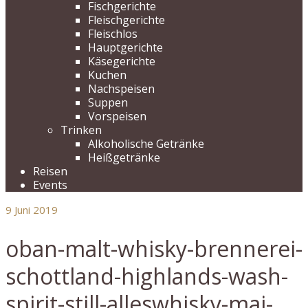
Fischgerichte
Fleischgerichte
Fleischlos
Hauptgerichte
Käsegerichte
Kuchen
Nachspeisen
Suppen
Vorspeisen
Trinken
Alkoholische Getränke
Heißgetränke
Reisen
Events
9
Juni 2019
oban-malt-whisky-brennerei-
schottland-highlands-wash-
spirit-still-alleswhisky-mai-