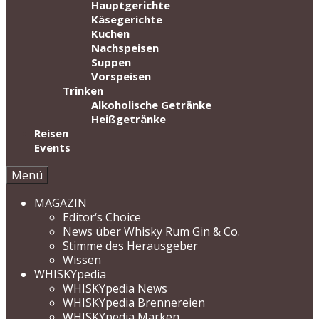
Hauptgerichte
Käsegerichte
Kuchen
Nachspeisen
Suppen
Vorspeisen
Trinken
Alkoholische Getränke
Heißgetränke
Reisen
Events
Menü
MAGAZIN
Editor‘s Choice
News über Whisky Rum Gin & Co.
Stimme des Herausgeber
Wissen
WHISKYpedia
WHISKYpedia News
WHISKYpedia Brennereien
WHISKYpedia Marken