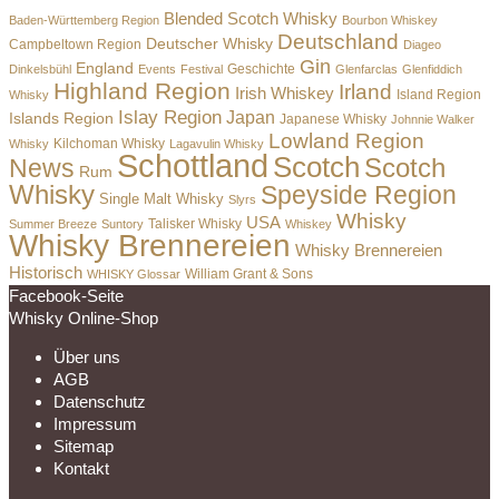
Blended Scotch Whisky
Baden-Württemberg Region
Bourbon Whiskey
Deutschland
Deutscher Whisky
Campbeltown Region
Diageo
Gin
England
Dinkelsbühl
Events
Festival
Geschichte
Glenfarclas
Glenfiddich
Highland Region
Irland
Irish Whiskey
Island Region
Whisky
Islay Region
Japan
Islands Region
Japanese Whisky
Johnnie Walker
Lowland Region
Whisky
Kilchoman Whisky
Lagavulin Whisky
Schottland
Scotch
Scotch
News
Rum
Whisky
Speyside Region
Single Malt Whisky
Slyrs
Whisky
USA
Summer Breeze
Suntory
Talisker Whisky
Whiskey
Whisky Brennereien
Whisky Brennereien
Historisch
William Grant & Sons
WHISKY Glossar
Facebook-Seite
Whisky Online-Shop
Über uns
AGB
Datenschutz
Impressum
Sitemap
Kontakt