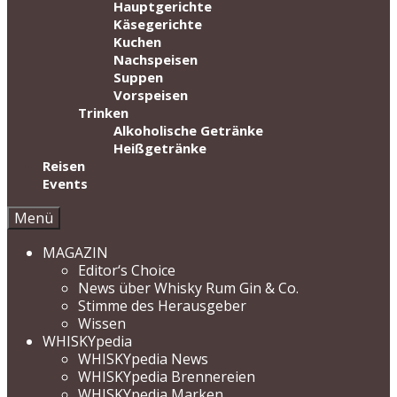
Hauptgerichte
Käsegerichte
Kuchen
Nachspeisen
Suppen
Vorspeisen
Trinken
Alkoholische Getränke
Heißgetränke
Reisen
Events
Menü
MAGAZIN
Editor‘s Choice
News über Whisky Rum Gin & Co.
Stimme des Herausgeber
Wissen
WHISKYpedia
WHISKYpedia News
WHISKYpedia Brennereien
WHISKYpedia Marken