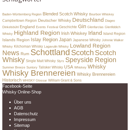
Blended Scotch Whisky
Baden-Württemberg Region
Bourbon Whiskey
Deutschland
Deutscher Whisky
Campbeltown Region
Diageo
Gin
England
Dinkelsbühl
Events
Festival
Geschichte
Glenfarclas
Glenfiddich
Highland Region
Irland
Irish Whiskey
Island Region
Whisky
Islay Region
Japan
Islands Region
Japanese Whisky
Johnnie Walker
Lowland Region
Whisky
Kilchoman Whisky
Lagavulin Whisky
Schottland
Scotch
Scotch
News
Rum
Whisky
Speyside Region
Single Malt Whisky
Slyrs
Whisky
USA
Summer Breeze
Suntory
Talisker Whisky
Whiskey
Whisky Brennereien
Whisky Brennereien
Historisch
William Grant & Sons
WHISKY Glossar
Facebook-Seite
Whisky Online-Shop
Über uns
AGB
Datenschutz
Impressum
Sitemap