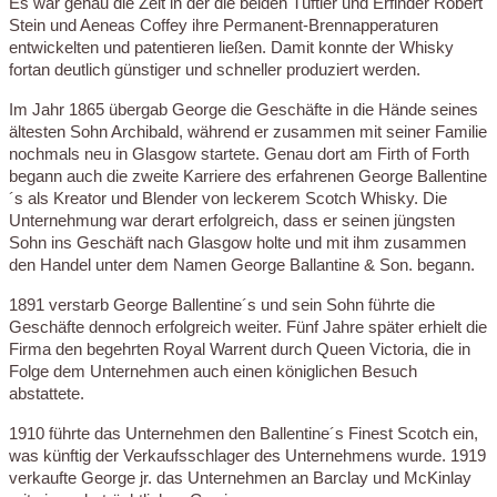
Es war genau die Zeit in der die beiden Tüftler und Erfinder Robert
Stein und Aeneas Coffey ihre Permanent-Brennapperaturen
entwickelten und patentieren ließen. Damit konnte der Whisky
fortan deutlich günstiger und schneller produziert werden.
Im Jahr 1865 übergab George die Geschäfte in die Hände seines
ältesten Sohn Archibald, während er zusammen mit seiner Familie
nochmals neu in Glasgow startete. Genau dort am Firth of Forth
begann auch die zweite Karriere des erfahrenen George Ballentine
´s als Kreator und Blender von leckerem Scotch Whisky. Die
Unternehmung war derart erfolgreich, dass er seinen jüngsten
Sohn ins Geschäft nach Glasgow holte und mit ihm zusammen
den Handel unter dem Namen George Ballantine & Son. begann.
1891 verstarb George Ballentine´s und sein Sohn führte die
Geschäfte dennoch erfolgreich weiter. Fünf Jahre später erhielt die
Firma den begehrten Royal Warrent durch Queen Victoria, die in
Folge dem Unternehmen auch einen königlichen Besuch
abstattete.
1910 führte das Unternehmen den Ballentine´s Finest Scotch ein,
was künftig der Verkaufsschlager des Unternehmens wurde. 1919
verkaufte George jr. das Unternehmen an Barclay und McKinlay