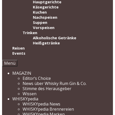
Hauptgerichte
Käsegerichte
Kuchen
Nachspeisen
Suppen
Vorspeisen
Trinken
Alkoholische Getränke
Heißgetränke
Reisen
Events
Menü
MAGAZIN
Editor‘s Choice
News über Whisky Rum Gin & Co.
Stimme des Herausgeber
Wissen
WHISKYpedia
WHISKYpedia News
WHISKYpedia Brennereien
WHISKYpedia Marken