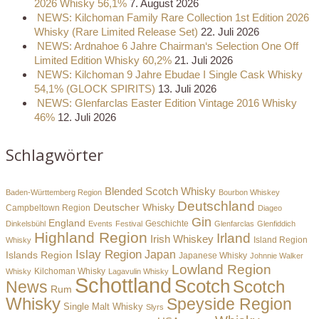
2026 Whisky 56,1%
7. August 2026
NEWS: Kilchoman Family Rare Collection 1st Edition 2026
Whisky (Rare Limited Release Set)
22. Juli 2026
NEWS: Ardnahoe 6 Jahre Chairman‘s Selection One Off
Limited Edition Whisky 60,2%
21. Juli 2026
NEWS: Kilchoman 9 Jahre Ebudae I Single Cask Whisky
54,1% (GLOCK SPIRITS)
13. Juli 2026
NEWS: Glenfarclas Easter Edition Vintage 2016 Whisky
46%
12. Juli 2026
Schlagwörter
Blended Scotch Whisky
Baden-Württemberg Region
Bourbon Whiskey
Deutschland
Deutscher Whisky
Campbeltown Region
Diageo
Gin
England
Dinkelsbühl
Events
Festival
Geschichte
Glenfarclas
Glenfiddich
Highland Region
Irland
Irish Whiskey
Island Region
Whisky
Islay Region
Japan
Islands Region
Japanese Whisky
Johnnie Walker
Lowland Region
Whisky
Kilchoman Whisky
Lagavulin Whisky
Schottland
Scotch
Scotch
News
Rum
Whisky
Speyside Region
Single Malt Whisky
Slyrs