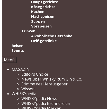
Hauptgerichte
Käsegerichte
Kuchen
Nachspeisen
Suppen
Vorspeisen
Trinken
Alkoholische Getränke
Heißgetränke
Reisen
Events
Menü
MAGAZIN
Editor‘s Choice
News über Whisky Rum Gin & Co.
Stimme des Herausgeber
Wissen
WHISKYpedia
WHISKYpedia News
WHISKYpedia Brennereien
WHISKYpedia Marken