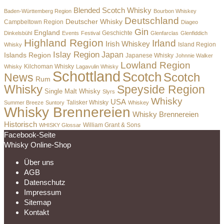
Blended Scotch Whisky
Baden-Württemberg Region
Bourbon Whiskey
Deutschland
Deutscher Whisky
Campbeltown Region
Diageo
Gin
England
Dinkelsbühl
Events
Festival
Geschichte
Glenfarclas
Glenfiddich
Highland Region
Irland
Irish Whiskey
Island Region
Whisky
Islay Region
Japan
Islands Region
Japanese Whisky
Johnnie Walker
Lowland Region
Whisky
Kilchoman Whisky
Lagavulin Whisky
Schottland
Scotch
Scotch
News
Rum
Whisky
Speyside Region
Single Malt Whisky
Slyrs
Whisky
USA
Summer Breeze
Suntory
Talisker Whisky
Whiskey
Whisky Brennereien
Whisky Brennereien
Historisch
William Grant & Sons
WHISKY Glossar
Facebook-Seite
Whisky Online-Shop
Über uns
AGB
Datenschutz
Impressum
Sitemap
Kontakt