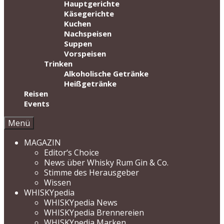
Hauptgerichte
Käsegerichte
Kuchen
Nachspeisen
Suppen
Vorspeisen
Trinken
Alkoholische Getränke
Heißgetränke
Reisen
Events
Menü
MAGAZIN
Editor‘s Choice
News über Whisky Rum Gin & Co.
Stimme des Herausgeber
Wissen
WHISKYpedia
WHISKYpedia News
WHISKYpedia Brennereien
WHISKYpedia Marken