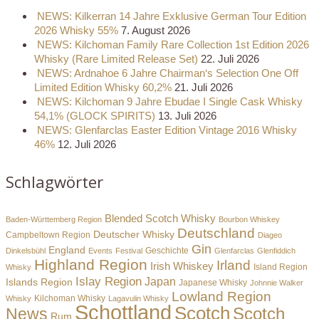
NEWS: Kilkerran 14 Jahre Exklusive German Tour Edition
2026 Whisky 55%
7. August 2026
NEWS: Kilchoman Family Rare Collection 1st Edition 2026
Whisky (Rare Limited Release Set)
22. Juli 2026
NEWS: Ardnahoe 6 Jahre Chairman‘s Selection One Off
Limited Edition Whisky 60,2%
21. Juli 2026
NEWS: Kilchoman 9 Jahre Ebudae I Single Cask Whisky
54,1% (GLOCK SPIRITS)
13. Juli 2026
NEWS: Glenfarclas Easter Edition Vintage 2016 Whisky
46%
12. Juli 2026
Schlagwörter
Blended Scotch Whisky
Baden-Württemberg Region
Bourbon Whiskey
Deutschland
Deutscher Whisky
Campbeltown Region
Diageo
Gin
England
Dinkelsbühl
Events
Festival
Geschichte
Glenfarclas
Glenfiddich
Highland Region
Irland
Irish Whiskey
Island Region
Whisky
Islay Region
Japan
Islands Region
Japanese Whisky
Johnnie Walker
Lowland Region
Whisky
Kilchoman Whisky
Lagavulin Whisky
Schottland
Scotch
Scotch
News
Rum