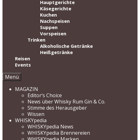
Hauptgerichte
Käsegerichte
Kuchen
Nachspeisen
Suppen
Vorspeisen
Trinken
Alkoholische Getränke
Heißgetränke
Reisen
Events
Menü
MAGAZIN
Editor‘s Choice
News über Whisky Rum Gin & Co.
Stimme des Herausgeber
Wissen
WHISKYpedia
WHISKYpedia News
WHISKYpedia Brennereien
WHISKYpedia Marken