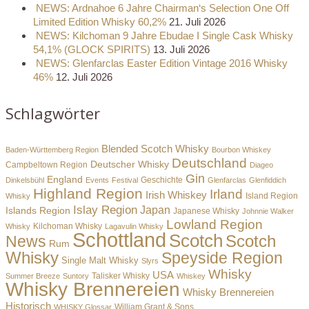
NEWS: Ardnahoe 6 Jahre Chairman‘s Selection One Off
Limited Edition Whisky 60,2%
21. Juli 2026
NEWS: Kilchoman 9 Jahre Ebudae I Single Cask Whisky
54,1% (GLOCK SPIRITS)
13. Juli 2026
NEWS: Glenfarclas Easter Edition Vintage 2016 Whisky
46%
12. Juli 2026
Schlagwörter
Blended Scotch Whisky
Baden-Württemberg Region
Bourbon Whiskey
Deutschland
Deutscher Whisky
Campbeltown Region
Diageo
Gin
England
Dinkelsbühl
Events
Festival
Geschichte
Glenfarclas
Glenfiddich
Highland Region
Irland
Irish Whiskey
Island Region
Whisky
Islay Region
Japan
Islands Region
Japanese Whisky
Johnnie Walker
Lowland Region
Whisky
Kilchoman Whisky
Lagavulin Whisky
Schottland
Scotch
Scotch
News
Rum
Whisky
Speyside Region
Single Malt Whisky
Slyrs
Whisky
USA
Summer Breeze
Suntory
Talisker Whisky
Whiskey
Whisky Brennereien
Whisky Brennereien
Historisch
William Grant & Sons
WHISKY Glossar