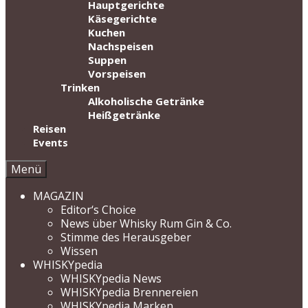
Hauptgerichte
Käsegerichte
Kuchen
Nachspeisen
Suppen
Vorspeisen
Trinken
Alkoholische Getränke
Heißgetränke
Reisen
Events
Menü
MAGAZIN
Editor‘s Choice
News über Whisky Rum Gin & Co.
Stimme des Herausgeber
Wissen
WHISKYpedia
WHISKYpedia News
WHISKYpedia Brennereien
WHISKYpedia Marken