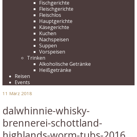
Fischgerichte
Fleischgerichte
Fleischlos
Hauptgerichte
Käsegerichte
Kuchen
Nachspeisen
Suppen
Vorspeisen
Trinken
Alkoholische Getränke
Heißgetränke
Reisen
Events
11
März 2018
dalwhinnie-whisky-
brennerei-schottland-
highlands-worm-tubs-2016