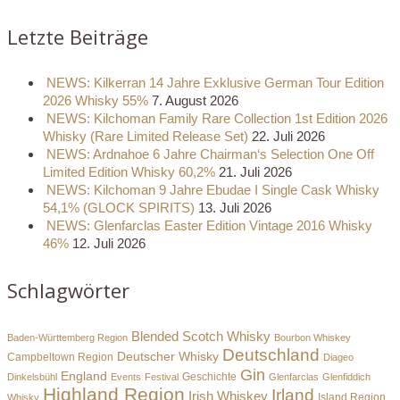
Letzte Beiträge
NEWS: Kilkerran 14 Jahre Exklusive German Tour Edition
2026 Whisky 55%
7. August 2026
NEWS: Kilchoman Family Rare Collection 1st Edition 2026
Whisky (Rare Limited Release Set)
22. Juli 2026
NEWS: Ardnahoe 6 Jahre Chairman‘s Selection One Off
Limited Edition Whisky 60,2%
21. Juli 2026
NEWS: Kilchoman 9 Jahre Ebudae I Single Cask Whisky
54,1% (GLOCK SPIRITS)
13. Juli 2026
NEWS: Glenfarclas Easter Edition Vintage 2016 Whisky
46%
12. Juli 2026
Schlagwörter
Blended Scotch Whisky
Baden-Württemberg Region
Bourbon Whiskey
Deutschland
Deutscher Whisky
Campbeltown Region
Diageo
Gin
England
Dinkelsbühl
Events
Festival
Geschichte
Glenfarclas
Glenfiddich
Highland Region
Irland
Irish Whiskey
Island Region
Whisky