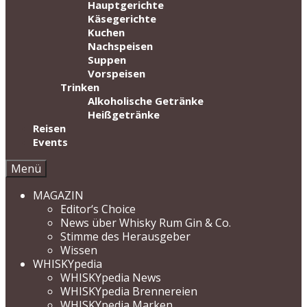
Hauptgerichte
Käsegerichte
Kuchen
Nachspeisen
Suppen
Vorspeisen
Trinken
Alkoholische Getränke
Heißgetränke
Reisen
Events
Menü
MAGAZIN
Editor‘s Choice
News über Whisky Rum Gin & Co.
Stimme des Herausgeber
Wissen
WHISKYpedia
WHISKYpedia News
WHISKYpedia Brennereien
WHISKYpedia Marken