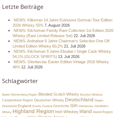
Letzte Beiträge
NEWS: Kilkerran 14 Jahre Exklusive German Tour Edition
2026 Whisky 55%
7. August 2026
NEWS: Kilchoman Family Rare Collection 1st Edition 2026
Whisky (Rare Limited Release Set)
22. Juli 2026
NEWS: Ardnahoe 6 Jahre Chairman‘s Selection One Off
Limited Edition Whisky 60,2%
21. Juli 2026
NEWS: Kilchoman 9 Jahre Ebudae I Single Cask Whisky
54,1% (GLOCK SPIRITS)
13. Juli 2026
NEWS: Glenfarclas Easter Edition Vintage 2016 Whisky
46%
12. Juli 2026
Schlagwörter
Blended Scotch Whisky
Baden-Württemberg Region
Bourbon Whiskey
Deutschland
Deutscher Whisky
Campbeltown Region
Diageo
Gin
England
Dinkelsbühl
Events
Festival
Geschichte
Glenfarclas
Glenfiddich
Highland Region
Irland
Irish Whiskey
Island Region
Whisky