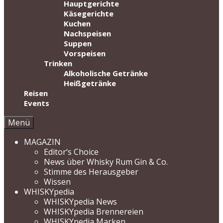
Hauptgerichte
Käsegerichte
Kuchen
Nachspeisen
Suppen
Vorspeisen
Trinken
Alkoholische Getränke
Heißgetränke
Reisen
Events
Menü
MAGAZIN
Editor‘s Choice
News über Whisky Rum Gin & Co.
Stimme des Herausgeber
Wissen
WHISKYpedia
WHISKYpedia News
WHISKYpedia Brennereien
WHISKYpedia Marken