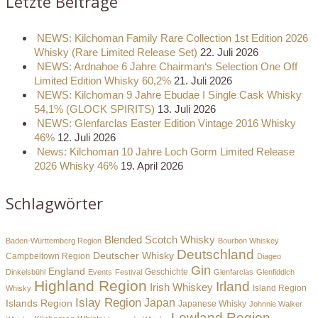
Letzte Beiträge
NEWS: Kilchoman Family Rare Collection 1st Edition 2026
Whisky (Rare Limited Release Set)
22. Juli 2026
NEWS: Ardnahoe 6 Jahre Chairman‘s Selection One Off
Limited Edition Whisky 60,2%
21. Juli 2026
NEWS: Kilchoman 9 Jahre Ebudae I Single Cask Whisky
54,1% (GLOCK SPIRITS)
13. Juli 2026
NEWS: Glenfarclas Easter Edition Vintage 2016 Whisky
46%
12. Juli 2026
News: Kilchoman 10 Jahre Loch Gorm Limited Release
2026 Whisky 46%
19. April 2026
Schlagwörter
Blended Scotch Whisky
Baden-Württemberg Region
Bourbon Whiskey
Deutschland
Deutscher Whisky
Campbeltown Region
Diageo
Gin
England
Dinkelsbühl
Events
Festival
Geschichte
Glenfarclas
Glenfiddich
Highland Region
Irland
Irish Whiskey
Island Region
Whisky
Islay Region
Japan
Islands Region
Japanese Whisky
Johnnie Walker
Lowland Region