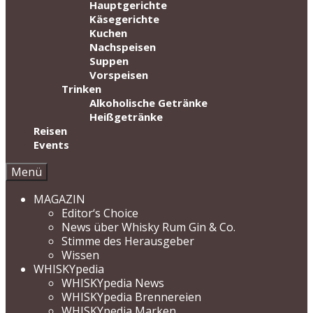
Hauptgerichte
Käsegerichte
Kuchen
Nachspeisen
Suppen
Vorspeisen
Trinken
Alkoholische Getränke
Heißgetränke
Reisen
Events
Menü
MAGAZIN
Editor‘s Choice
News über Whisky Rum Gin & Co.
Stimme des Herausgeber
Wissen
WHISKYpedia
WHISKYpedia News
WHISKYpedia Brennereien
WHISKYpedia Marken