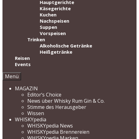
Hauptgerichte
Käsegerichte
Kuchen
Nachspeisen
Suppen
Vorspeisen
Trinken
Alkoholische Getränke
Heißgetränke
Reisen
Events
Menü
MAGAZIN
Editor‘s Choice
News über Whisky Rum Gin & Co.
Stimme des Herausgeber
Wissen
WHISKYpedia
WHISKYpedia News
WHISKYpedia Brennereien
WHISKYpedia Marken