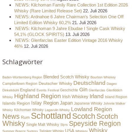
NEWS: Kilchoman Family Rare Collection 1st Edition 2026
Whisky (Rare Limited Release Set)
22. Juli 2026
NEWS: Ardnahoe 6 Jahre Chairman‘s Selection One Off
Limited Edition Whisky 60,2%
21. Juli 2026
NEWS: Kilchoman 9 Jahre Ebudae I Single Cask Whisky
54,1% (GLOCK SPIRITS)
13. Juli 2026
NEWS: Glenfarclas Easter Edition Vintage 2016 Whisky
46%
12. Juli 2026
Schlagwörter
Blended Scotch Whisky
Baden-Württemberg Region
Bourbon Whiskey
Deutschland
Deutscher Whisky
Campbeltown Region
Diageo
Gin
England
Dinkelsbühl
Events
Festival
Geschichte
Glenfarclas
Glenfiddich
Highland Region
Irland
Irish Whiskey
Island Region
Whisky
Islay Region
Japan
Islands Region
Japanese Whisky
Johnnie Walker
Lowland Region
Whisky
Kilchoman Whisky
Lagavulin Whisky
Schottland
Scotch
Scotch
News
Rum
Whisky
Speyside Region
Single Malt Whisky
Slyrs
Whisky
USA
Summer Breeze
Suntory
Talisker Whisky
Whiskey