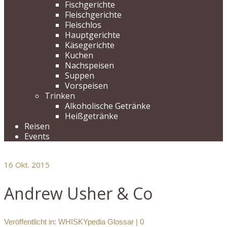
Fischgerichte
Fleischgerichte
Fleischlos
Hauptgerichte
Käsegerichte
Kuchen
Nachspeisen
Suppen
Vorspeisen
Trinken
Alkoholische Getränke
Heißgetränke
Reisen
Events
16
Okt. 2015
Andrew Usher & Co
Veröffentlicht in:
WHISKYpedia Glossar
|
0