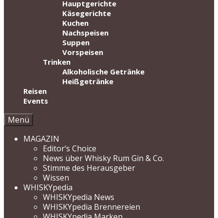
Hauptgerichte
Käsegerichte
Kuchen
Nachspeisen
Suppen
Vorspeisen
Trinken
Alkoholische Getränke
Heißgetränke
Reisen
Events
Menü
MAGAZIN
Editor‘s Choice
News über Whisky Rum Gin & Co.
Stimme des Herausgeber
Wissen
WHISKYpedia
WHISKYpedia News
WHISKYpedia Brennereien
WHISKYpedia Marken