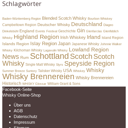
Schlagwörter
Blended Scotch Whisky
Baden-Württemberg Region
Bourbon Whiskey
Deutschland
Deutscher Whisky
Campbeltown Region
Diageo
Gin
England
Dinkelsbühl
Events
Festival
Geschichte
Glenfarclas
Glenfiddich
Highland Region
Irland
Irish Whiskey
Island Region
Whisky
Islay Region
Japan
Islands Region
Japanese Whisky
Johnnie Walker
Lowland Region
Whisky
Kilchoman Whisky
Lagavulin Whisky
Schottland
Scotch
Scotch
News
Rum
Whisky
Speyside Region
Single Malt Whisky
Slyrs
Whisky
USA
Summer Breeze
Suntory
Talisker Whisky
Whiskey
Whisky Brennereien
Whisky Brennereien
Historisch
William Grant & Sons
WHISKY Glossar
Facebook-Seite
Whisky Online-Shop
Über uns
AGB
Datenschutz
Impressum
Sitemap