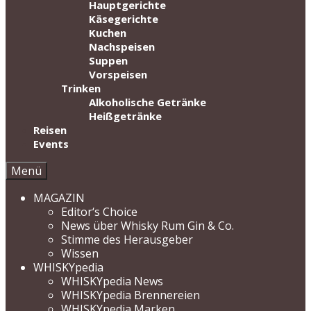
Hauptgerichte
Käsegerichte
Kuchen
Nachspeisen
Suppen
Vorspeisen
Trinken
Alkoholische Getränke
Heißgetränke
Reisen
Events
Menü
MAGAZIN
Editor‘s Choice
News über Whisky Rum Gin & Co.
Stimme des Herausgeber
Wissen
WHISKYpedia
WHISKYpedia News
WHISKYpedia Brennereien
WHISKYpedia Marken