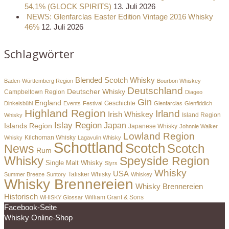
54,1% (GLOCK SPIRITS)
13. Juli 2026
NEWS: Glenfarclas Easter Edition Vintage 2016 Whisky
46%
12. Juli 2026
Schlagwörter
Blended Scotch Whisky
Baden-Württemberg Region
Bourbon Whiskey
Deutschland
Deutscher Whisky
Campbeltown Region
Diageo
Gin
England
Dinkelsbühl
Events
Festival
Geschichte
Glenfarclas
Glenfiddich
Highland Region
Irland
Irish Whiskey
Island Region
Whisky
Islay Region
Japan
Islands Region
Japanese Whisky
Johnnie Walker
Lowland Region
Whisky
Kilchoman Whisky
Lagavulin Whisky
Schottland
Scotch
Scotch
News
Rum
Whisky
Speyside Region
Single Malt Whisky
Slyrs
Whisky
USA
Summer Breeze
Suntory
Talisker Whisky
Whiskey
Whisky Brennereien
Whisky Brennereien
Historisch
William Grant & Sons
WHISKY Glossar
Facebook-Seite
Whisky Online-Shop