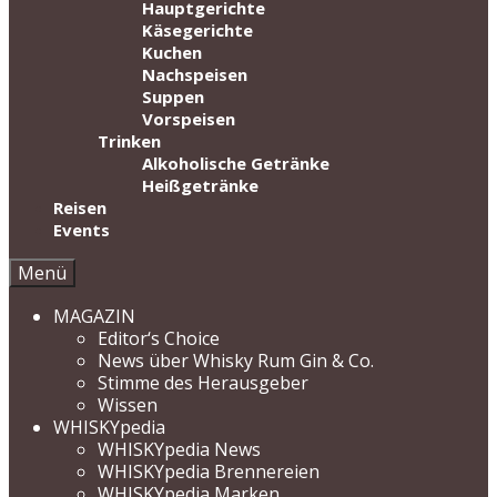
Hauptgerichte
Käsegerichte
Kuchen
Nachspeisen
Suppen
Vorspeisen
Trinken
Alkoholische Getränke
Heißgetränke
Reisen
Events
Menü
MAGAZIN
Editor‘s Choice
News über Whisky Rum Gin & Co.
Stimme des Herausgeber
Wissen
WHISKYpedia
WHISKYpedia News
WHISKYpedia Brennereien
WHISKYpedia Marken