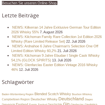
Besuchen Sie unseren Online-Shop.
Letzte Beiträge
NEWS: Kilkerran 14 Jahre Exklusive German Tour Edition
2026 Whisky 55%
7. August 2026
NEWS: Kilchoman Family Rare Collection 1st Edition 2026
Whisky (Rare Limited Release Set)
22. Juli 2026
NEWS: Ardnahoe 6 Jahre Chairman‘s Selection One Off
Limited Edition Whisky 60,2%
21. Juli 2026
NEWS: Kilchoman 9 Jahre Ebudae I Single Cask Whisky
54,1% (GLOCK SPIRITS)
13. Juli 2026
NEWS: Glenfarclas Easter Edition Vintage 2016 Whisky
46%
12. Juli 2026
Schlagwörter
Blended Scotch Whisky
Baden-Württemberg Region
Bourbon Whiskey
Deutschland
Deutscher Whisky
Campbeltown Region
Diageo
Gin
England
Dinkelsbühl
Events
Festival
Geschichte
Glenfarclas
Glenfiddich