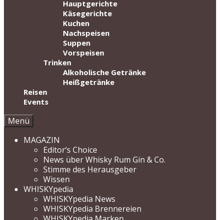
Hauptgerichte
Käsegerichte
Kuchen
Nachspeisen
Suppen
Vorspeisen
Trinken
Alkoholische Getränke
Heißgetränke
Reisen
Events
Menü
MAGAZIN
Editor‘s Choice
News über Whisky Rum Gin & Co.
Stimme des Herausgeber
Wissen
WHISKYpedia
WHISKYpedia News
WHISKYpedia Brennereien
WHISKYpedia Marken