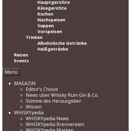
Hauptgerichte
Käsegerichte
Kuchen
Nachspeisen
Suppen
Vorspeisen
Trinken
Alkoholische Getränke
Heißgetränke
Reisen
Events
Menü
MAGAZIN
Editor‘s Choice
News über Whisky Rum Gin & Co.
Stimme des Herausgeber
Wissen
WHISKYpedia
WHISKYpedia News
WHISKYpedia Brennereien
WHISKYpedia Marken