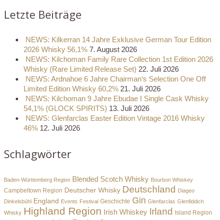
Letzte Beiträge
NEWS: Kilkerran 14 Jahre Exklusive German Tour Edition
2026 Whisky 56,1%
7. August 2026
NEWS: Kilchoman Family Rare Collection 1st Edition 2026
Whisky (Rare Limited Release Set)
22. Juli 2026
NEWS: Ardnahoe 6 Jahre Chairman‘s Selection One Off
Limited Edition Whisky 60,2%
21. Juli 2026
NEWS: Kilchoman 9 Jahre Ebudae I Single Cask Whisky
54,1% (GLOCK SPIRITS)
13. Juli 2026
NEWS: Glenfarclas Easter Edition Vintage 2016 Whisky
46%
12. Juli 2026
Schlagwörter
Blended Scotch Whisky
Baden-Württemberg Region
Bourbon Whiskey
Deutschland
Deutscher Whisky
Campbeltown Region
Diageo
Gin
England
Dinkelsbühl
Events
Festival
Geschichte
Glenfarclas
Glenfiddich
Highland Region
Irland
Irish Whiskey
Island Region
Whisky