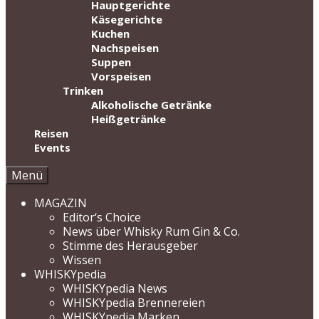
Hauptgerichte
Käsegerichte
Kuchen
Nachspeisen
Suppen
Vorspeisen
Trinken
Alkoholische Getränke
Heißgetränke
Reisen
Events
Menü
MAGAZIN
Editor‘s Choice
News über Whisky Rum Gin & Co.
Stimme des Herausgeber
Wissen
WHISKYpedia
WHISKYpedia News
WHISKYpedia Brennereien
WHISKYpedia Marken