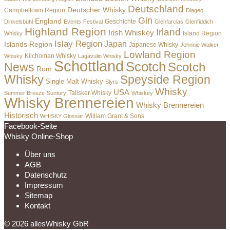
Deutschland
Deutscher Whisky
Campbeltown Region
Diageo
Gin
England
Dinkelsbühl
Events
Festival
Geschichte
Glenfarclas
Glenfiddich
Highland Region
Irland
Irish Whiskey
Island Region
Whisky
Islay Region
Japan
Islands Region
Japanese Whisky
Johnnie Walker
Lowland Region
Whisky
Kilchoman Whisky
Lagavulin Whisky
Schottland
Scotch
Scotch
News
Rum
Whisky
Speyside Region
Single Malt Whisky
Slyrs
Whisky
USA
Summer Breeze
Suntory
Talisker Whisky
Whiskey
Whisky Brennereien
Whisky Brennereien
Historisch
William Grant & Sons
WHISKY Glossar
Facebook-Seite
Whisky Online-Shop
Über uns
AGB
Datenschutz
Impressum
Sitemap
Kontakt
© 2026 allesWhisky GbR