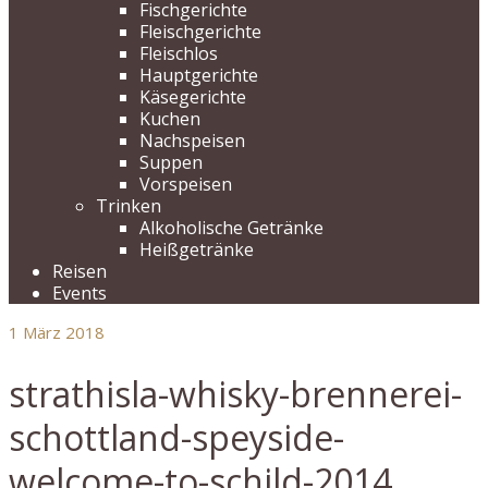
Fischgerichte
Fleischgerichte
Fleischlos
Hauptgerichte
Käsegerichte
Kuchen
Nachspeisen
Suppen
Vorspeisen
Trinken
Alkoholische Getränke
Heißgetränke
Reisen
Events
1
März 2018
strathisla-whisky-brennerei-
schottland-speyside-
welcome-to-schild-2014