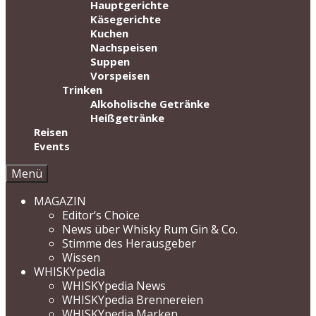
Hauptgerichte
Käsegerichte
Kuchen
Nachspeisen
Suppen
Vorspeisen
Trinken
Alkoholische Getränke
Heißgetränke
Reisen
Events
Menü
MAGAZIN
Editor‘s Choice
News über Whisky Rum Gin & Co.
Stimme des Herausgeber
Wissen
WHISKYpedia
WHISKYpedia News
WHISKYpedia Brennereien
WHISKYpedia Marken