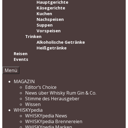
Hauptgerichte
Käsegerichte
Kuchen
Nachspeisen
Suppen
Vorspeisen
Trinken
Alkoholische Getränke
Heißgetränke
Reisen
Events
Menü
MAGAZIN
Editor‘s Choice
News über Whisky Rum Gin & Co.
Stimme des Herausgeber
Wissen
WHISKYpedia
WHISKYpedia News
WHISKYpedia Brennereien
WHISKYpedia Marken