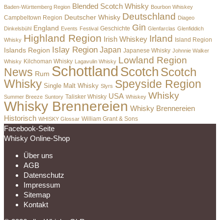
Blended Scotch Whisky
Baden-Württemberg Region
Bourbon Whiskey
Deutschland
Deutscher Whisky
Campbeltown Region
Diageo
Gin
England
Dinkelsbühl
Events
Festival
Geschichte
Glenfarclas
Glenfiddich
Highland Region
Irland
Irish Whiskey
Island Region
Whisky
Islay Region
Japan
Islands Region
Japanese Whisky
Johnnie Walker
Lowland Region
Whisky
Kilchoman Whisky
Lagavulin Whisky
Schottland
Scotch
Scotch
News
Rum
Whisky
Speyside Region
Single Malt Whisky
Slyrs
Whisky
USA
Summer Breeze
Suntory
Talisker Whisky
Whiskey
Whisky Brennereien
Whisky Brennereien
Historisch
William Grant & Sons
WHISKY Glossar
Facebook-Seite
Whisky Online-Shop
Über uns
AGB
Datenschutz
Impressum
Sitemap
Kontakt