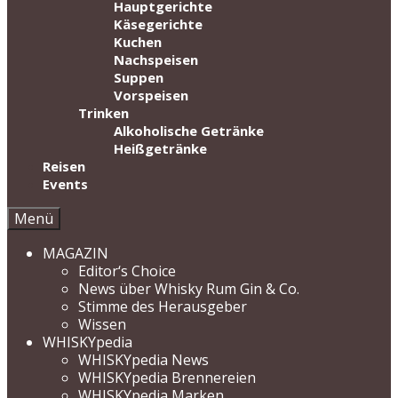
Hauptgerichte
Käsegerichte
Kuchen
Nachspeisen
Suppen
Vorspeisen
Trinken
Alkoholische Getränke
Heißgetränke
Reisen
Events
Menü
MAGAZIN
Editor‘s Choice
News über Whisky Rum Gin & Co.
Stimme des Herausgeber
Wissen
WHISKYpedia
WHISKYpedia News
WHISKYpedia Brennereien
WHISKYpedia Marken