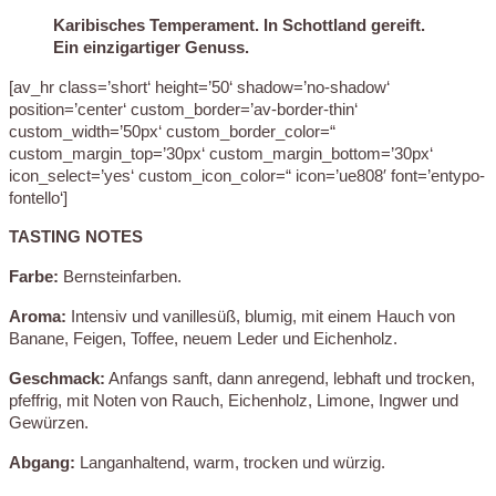
Karibisches Temperament. In Schottland gereift.
Ein einzigartiger Genuss.
[av_hr class=’short‘ height=’50‘ shadow=’no-shadow‘
position=’center‘ custom_border=’av-border-thin‘
custom_width=’50px‘ custom_border_color=“
custom_margin_top=’30px‘ custom_margin_bottom=’30px‘
icon_select=’yes‘ custom_icon_color=“ icon=’ue808′ font=’entypo-
fontello‘]
TASTING NOTES
Farbe:
Bernsteinfarben.
Aroma:
Intensiv und vanillesüß, blumig, mit einem Hauch von
Banane, Feigen, Toffee, neuem Leder und Eichenholz.
Geschmack:
Anfangs sanft, dann anregend, lebhaft und trocken,
pfeffrig, mit Noten von Rauch, Eichenholz, Limone, Ingwer und
Gewürzen.
Abgang:
Langanhaltend, warm, trocken und würzig.