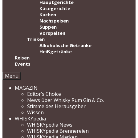
Hauptgerichte
Käsegerichte
Kuchen
Nachspeisen
Suppen
Vorspeisen
Trinken
Alkoholische Getränke
Heißgetränke
Reisen
Events
Menü
MAGAZIN
Editor‘s Choice
News über Whisky Rum Gin & Co.
Stimme des Herausgeber
Wissen
WHISKYpedia
WHISKYpedia News
WHISKYpedia Brennereien
WHISKYpedia Marken