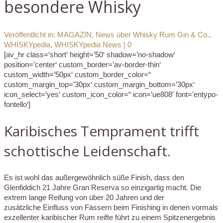
besondere Whisky
Veröffentlicht in:
MAGAZIN
,
News über Whisky Rum Gin & Co.
,
WHISKYpedia
,
WHISKYpedia News
|
0
[av_hr class=’short‘ height=’50‘ shadow=’no-shadow‘
position=’center‘ custom_border=’av-border-thin‘
custom_width=’50px‘ custom_border_color=“
custom_margin_top=’30px‘ custom_margin_bottom=’30px‘
icon_select=’yes‘ custom_icon_color=“ icon=’ue808′ font=’entypo-
fontello‘]
Karibisches Temprament trifft
schottische Leidenschaft.
Es ist wohl das außergewöhnlich süße Finish, dass den
Glenfiddich 21 Jahre Gran Reserva so einzigartig macht. Die
extrem lange Reifung von über 20 Jahren und der
zusätzliche Einfluss von Fässern beim Finishing in denen vormals
exzellenter karibischer Rum reifte führt zu einem Spitzenergebnis