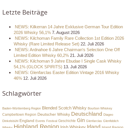
Letzte Beiträge
NEWS: Kilkerran 14 Jahre Exklusive German Tour Edition
2026 Whisky 56,1%
7. August 2026
NEWS: Kilchoman Family Rare Collection 1st Edition 2026
Whisky (Rare Limited Release Set)
22. Juli 2026
NEWS: Ardnahoe 6 Jahre Chairman‘s Selection One Off
Limited Edition Whisky 60,2%
21. Juli 2026
NEWS: Kilchoman 9 Jahre Ebudae I Single Cask Whisky
54,1% (GLOCK SPIRITS)
13. Juli 2026
NEWS: Glenfarclas Easter Edition Vintage 2016 Whisky
46%
12. Juli 2026
Schlagwörter
Blended Scotch Whisky
Baden-Württemberg Region
Bourbon Whiskey
Deutschland
Deutscher Whisky
Campbeltown Region
Diageo
Gin
England
Dinkelsbühl
Events
Festival
Geschichte
Glenfarclas
Glenfiddich
Highland Region
Irland
Irish Whiskey
Island Region
Whisky