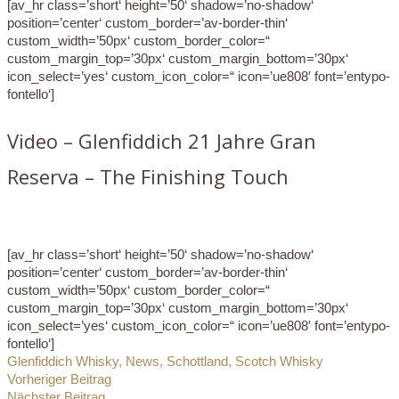
[av_hr class=’short‘ height=’50‘ shadow=’no-shadow‘
position=’center‘ custom_border=’av-border-thin‘
custom_width=’50px‘ custom_border_color=“
custom_margin_top=’30px‘ custom_margin_bottom=’30px‘
icon_select=’yes‘ custom_icon_color=“ icon=’ue808′ font=’entypo-
fontello‘]
Video – Glenfiddich 21 Jahre Gran
Reserva – The Finishing Touch
[av_hr class=’short‘ height=’50‘ shadow=’no-shadow‘
position=’center‘ custom_border=’av-border-thin‘
custom_width=’50px‘ custom_border_color=“
custom_margin_top=’30px‘ custom_margin_bottom=’30px‘
icon_select=’yes‘ custom_icon_color=“ icon=’ue808′ font=’entypo-
fontello‘]
Glenfiddich Whisky
,
News
,
Schottland
,
Scotch Whisky
Vorheriger Beitrag
Nächster Beitrag