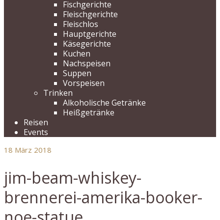
Fischgerichte
Fleischgerichte
Fleischlos
Hauptgerichte
Käsegerichte
Kuchen
Nachspeisen
Suppen
Vorspeisen
Trinken
Alkoholische Getränke
Heißgetränke
Reisen
Events
18
März 2018
jim-beam-whiskey-
brennerei-amerika-booker-
noe-statue