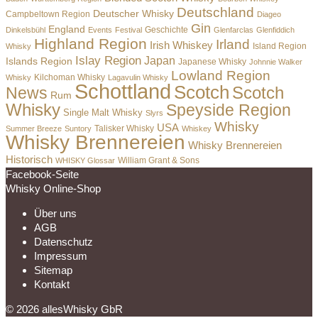
Deutschland
Deutscher Whisky
Campbeltown Region
Diageo
Gin
England
Dinkelsbühl
Events
Festival
Geschichte
Glenfarclas
Glenfiddich
Highland Region
Irland
Irish Whiskey
Island Region
Whisky
Islay Region
Japan
Islands Region
Japanese Whisky
Johnnie Walker
Lowland Region
Whisky
Kilchoman Whisky
Lagavulin Whisky
Schottland
Scotch
Scotch
News
Rum
Whisky
Speyside Region
Single Malt Whisky
Slyrs
Whisky
USA
Summer Breeze
Suntory
Talisker Whisky
Whiskey
Whisky Brennereien
Whisky Brennereien
Historisch
William Grant & Sons
WHISKY Glossar
Facebook-Seite
Whisky Online-Shop
Über uns
AGB
Datenschutz
Impressum
Sitemap
Kontakt
© 2026 allesWhisky GbR