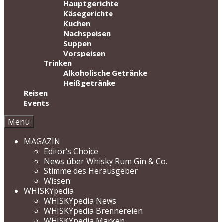
Hauptgerichte
Käsegerichte
Kuchen
Nachspeisen
Suppen
Vorspeisen
Trinken
Alkoholische Getränke
Heißgetränke
Reisen
Events
Menü
MAGAZIN
Editor‘s Choice
News über Whisky Rum Gin & Co.
Stimme des Herausgeber
Wissen
WHISKYpedia
WHISKYpedia News
WHISKYpedia Brennereien
WHISKYpedia Marken