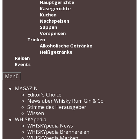
Hauptgerichte
Käsegerichte
Kuchen
Nachspeisen
Suppen
Vorspeisen
Trinken
Alkoholische Getränke
Heißgetränke
Reisen
Events
Menü
MAGAZIN
Editor‘s Choice
News über Whisky Rum Gin & Co.
Stimme des Herausgeber
Wissen
WHISKYpedia
WHISKYpedia News
WHISKYpedia Brennereien
WHISKYpedia Marken