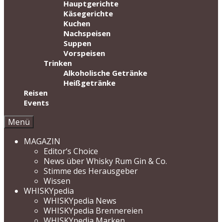
Hauptgerichte
Käsegerichte
Kuchen
Nachspeisen
Suppen
Vorspeisen
Trinken
Alkoholische Getränke
Heißgetränke
Reisen
Events
Menü
MAGAZIN
Editor‘s Choice
News über Whisky Rum Gin & Co.
Stimme des Herausgeber
Wissen
WHISKYpedia
WHISKYpedia News
WHISKYpedia Brennereien
WHISKYpedia Marken