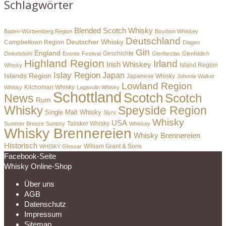
Schlagwörter
Blended Scotch Whisky
Baden-Württemberg Region
Bourbon Whiskey
Deutschland
Deutscher Whisky
Campbeltown Region
Diageo
Gin
England
Dinkelsbühl
Events
Festival
Geschichte
Glenfarclas
Glenfiddich
Highland Region
Irland
Irish Whiskey
Island Region
Whisky
Islay Region
Japan
Islands Region
Japanese Whisky
Johnnie Walker
Lowland Region
Whisky
Kilchoman Whisky
Lagavulin Whisky
Schottland
Scotch
Scotch
News
Rum
Whisky
Speyside Region
Single Malt Whisky
Slyrs
Whisky
USA
Summer Breeze
Suntory
Talisker Whisky
Whiskey
Whisky Brennereien
Whisky Brennereien
Historisch
William Grant & Sons
WHISKY Glossar
Facebook-Seite
Whisky Online-Shop
Über uns
AGB
Datenschutz
Impressum
Sitemap