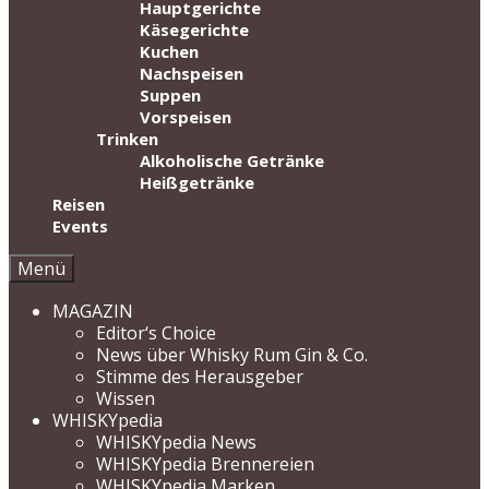
Hauptgerichte
Käsegerichte
Kuchen
Nachspeisen
Suppen
Vorspeisen
Trinken
Alkoholische Getränke
Heißgetränke
Reisen
Events
Menü
MAGAZIN
Editor‘s Choice
News über Whisky Rum Gin & Co.
Stimme des Herausgeber
Wissen
WHISKYpedia
WHISKYpedia News
WHISKYpedia Brennereien
WHISKYpedia Marken