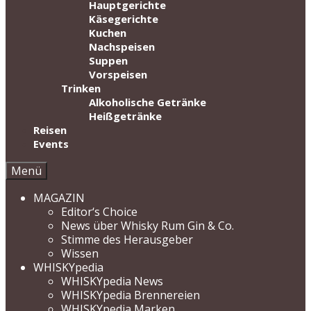
Hauptgerichte
Käsegerichte
Kuchen
Nachspeisen
Suppen
Vorspeisen
Trinken
Alkoholische Getränke
Heißgetränke
Reisen
Events
Menü
MAGAZIN
Editor‘s Choice
News über Whisky Rum Gin & Co.
Stimme des Herausgeber
Wissen
WHISKYpedia
WHISKYpedia News
WHISKYpedia Brennereien
WHISKYpedia Marken