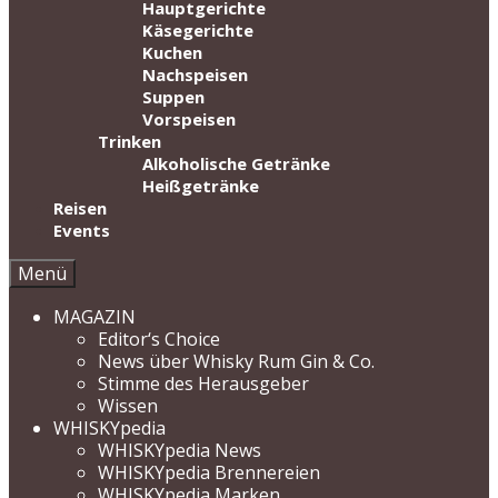
Hauptgerichte
Käsegerichte
Kuchen
Nachspeisen
Suppen
Vorspeisen
Trinken
Alkoholische Getränke
Heißgetränke
Reisen
Events
Menü
MAGAZIN
Editor‘s Choice
News über Whisky Rum Gin & Co.
Stimme des Herausgeber
Wissen
WHISKYpedia
WHISKYpedia News
WHISKYpedia Brennereien
WHISKYpedia Marken