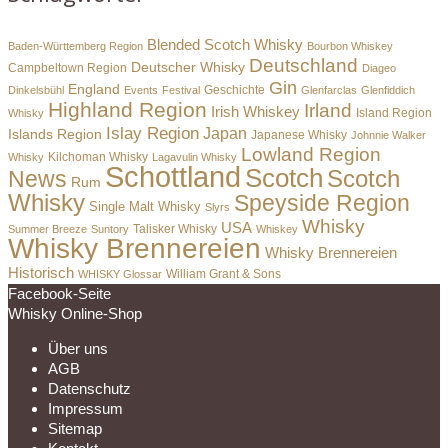
Blended Scotch Whisky
Baden-Württemberg Region
Bourbon Whiskey
Deutschland
Deutscher Whisky
Campbeltown Region
Diageo
Gin
England
Dinkelsbühl
Events
Festival
Geschichte
Glenfarclas
Glenfiddich
Highland Region
Irland
Irish Whiskey
Island Region
Whisky
Islay Region
Japan
Islands Region
Japanese Whisky
Johnnie Walker
Lowland Region
Whisky
Kilchoman Whisky
Lagavulin Whisky
Schottland
Scotch
Scotch
News
Rum
Whisky
Speyside Region
Single Malt Whisky
Slyrs
Whisky
USA
Summer Breeze
Suntory
Talisker Whisky
Whiskey
Whisky Brennereien
Whisky Brennereien
Historisch
William Grant & Sons
WHISKY Glossar
Facebook-Seite
Whisky Online-Shop
Über uns
AGB
Datenschutz
Impressum
Sitemap