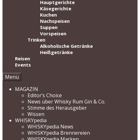
Hauptgerichte
Käsegerichte
Kuchen
Nachspeisen
Suppen
Vorspeisen
Trinken
Alkoholische Getränke
Heißgetränke
Reisen
Events
Menü
MAGAZIN
Editor‘s Choice
News über Whisky Rum Gin & Co.
Stimme des Herausgeber
Wissen
WHISKYpedia
WHISKYpedia News
WHISKYpedia Brennereien
WHISKYpedia Marken