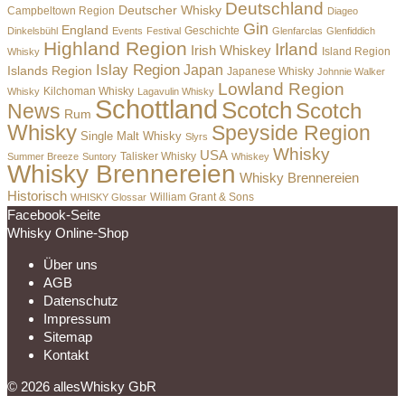
Deutschland
Deutscher Whisky
Campbeltown Region
Diageo
Gin
England
Dinkelsbühl
Events
Festival
Geschichte
Glenfarclas
Glenfiddich
Highland Region
Irland
Irish Whiskey
Island Region
Whisky
Islay Region
Japan
Islands Region
Japanese Whisky
Johnnie Walker
Lowland Region
Whisky
Kilchoman Whisky
Lagavulin Whisky
Schottland
Scotch
Scotch
News
Rum
Whisky
Speyside Region
Single Malt Whisky
Slyrs
Whisky
USA
Summer Breeze
Suntory
Talisker Whisky
Whiskey
Whisky Brennereien
Whisky Brennereien
Historisch
William Grant & Sons
WHISKY Glossar
Facebook-Seite
Whisky Online-Shop
Über uns
AGB
Datenschutz
Impressum
Sitemap
Kontakt
© 2026 allesWhisky GbR