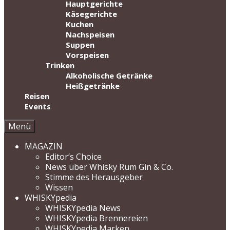
Hauptgerichte
Käsegerichte
Kuchen
Nachspeisen
Suppen
Vorspeisen
Trinken
Alkoholische Getränke
Heißgetränke
Reisen
Events
Menü
MAGAZIN
Editor‘s Choice
News über Whisky Rum Gin & Co.
Stimme des Herausgeber
Wissen
WHISKYpedia
WHISKYpedia News
WHISKYpedia Brennereien
WHISKYpedia Marken