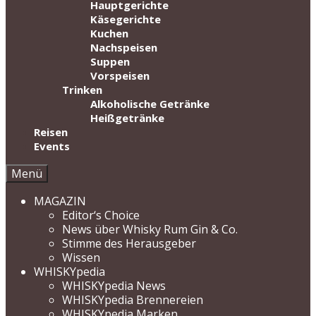
Hauptgerichte
Käsegerichte
Kuchen
Nachspeisen
Suppen
Vorspeisen
Trinken
Alkoholische Getränke
Heißgetränke
Reisen
Events
Menü
MAGAZIN
Editor‘s Choice
News über Whisky Rum Gin & Co.
Stimme des Herausgeber
Wissen
WHISKYpedia
WHISKYpedia News
WHISKYpedia Brennereien
WHISKYpedia Marken