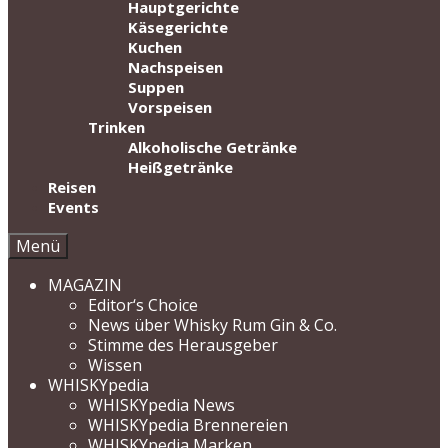
Hauptgerichte
Käsegerichte
Kuchen
Nachspeisen
Suppen
Vorspeisen
Trinken
Alkoholische Getränke
Heißgetränke
Reisen
Events
Menü
MAGAZIN
Editor‘s Choice
News über Whisky Rum Gin & Co.
Stimme des Herausgeber
Wissen
WHISKYpedia
WHISKYpedia News
WHISKYpedia Brennereien
WHISKYpedia Marken