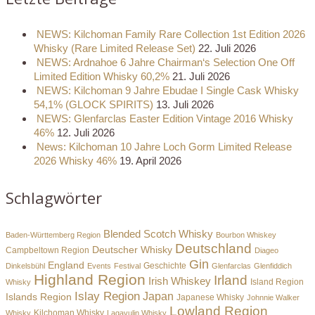
NEWS: Kilchoman Family Rare Collection 1st Edition 2026
Whisky (Rare Limited Release Set)
22. Juli 2026
NEWS: Ardnahoe 6 Jahre Chairman‘s Selection One Off
Limited Edition Whisky 60,2%
21. Juli 2026
NEWS: Kilchoman 9 Jahre Ebudae I Single Cask Whisky
54,1% (GLOCK SPIRITS)
13. Juli 2026
NEWS: Glenfarclas Easter Edition Vintage 2016 Whisky
46%
12. Juli 2026
News: Kilchoman 10 Jahre Loch Gorm Limited Release
2026 Whisky 46%
19. April 2026
Schlagwörter
Blended Scotch Whisky
Baden-Württemberg Region
Bourbon Whiskey
Deutschland
Deutscher Whisky
Campbeltown Region
Diageo
Gin
England
Dinkelsbühl
Events
Festival
Geschichte
Glenfarclas
Glenfiddich
Highland Region
Irland
Irish Whiskey
Island Region
Whisky
Islay Region
Japan
Islands Region
Japanese Whisky
Johnnie Walker
Lowland Region
Whisky
Kilchoman Whisky
Lagavulin Whisky