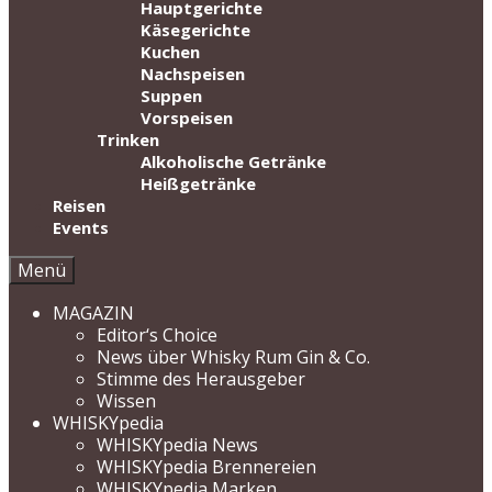
Hauptgerichte
Käsegerichte
Kuchen
Nachspeisen
Suppen
Vorspeisen
Trinken
Alkoholische Getränke
Heißgetränke
Reisen
Events
Menü
MAGAZIN
Editor‘s Choice
News über Whisky Rum Gin & Co.
Stimme des Herausgeber
Wissen
WHISKYpedia
WHISKYpedia News
WHISKYpedia Brennereien
WHISKYpedia Marken