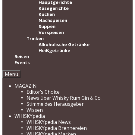
Hauptgerichte
Käsegerichte
Kuchen
Nachspeisen
Suppen
Vorspeisen
Trinken
Alkoholische Getränke
Heißgetränke
Reisen
Events
Menü
MAGAZIN
Editor‘s Choice
News über Whisky Rum Gin & Co.
Stimme des Herausgeber
Wissen
WHISKYpedia
WHISKYpedia News
WHISKYpedia Brennereien
WHISKYpedia Marken