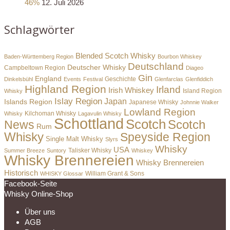
46%
12. Juli 2026
Schlagwörter
Blended Scotch Whisky
Baden-Württemberg Region
Bourbon Whiskey
Deutschland
Deutscher Whisky
Campbeltown Region
Diageo
Gin
England
Dinkelsbühl
Events
Festival
Geschichte
Glenfarclas
Glenfiddich
Highland Region
Irland
Irish Whiskey
Island Region
Whisky
Islay Region
Japan
Islands Region
Japanese Whisky
Johnnie Walker
Lowland Region
Whisky
Kilchoman Whisky
Lagavulin Whisky
Schottland
Scotch
Scotch
News
Rum
Whisky
Speyside Region
Single Malt Whisky
Slyrs
Whisky
USA
Summer Breeze
Suntory
Talisker Whisky
Whiskey
Whisky Brennereien
Whisky Brennereien
Historisch
William Grant & Sons
WHISKY Glossar
Facebook-Seite
Whisky Online-Shop
Über uns
AGB