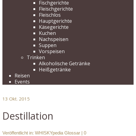
Fischgerichte
Fleischgerichte
Fleischlos
Hauptgerichte
Käsegerichte
Kuchen
Nachspeisen
Suppen
Vorspeisen
Trinken
Alkoholische Getränke
Heißgetränke
Reisen
Events
13
Okt. 2015
Destillation
Veröffentlicht in:
WHISKYpedia Glossar
|
0