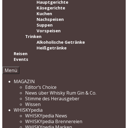
Hauptgerichte
Käsegerichte
Kuchen
Nachspeisen
Suppen
Vorspeisen
Trinken
Alkoholische Getränke
Heißgetränke
Reisen
Events
Menü
MAGAZIN
Editor‘s Choice
News über Whisky Rum Gin & Co.
Stimme des Herausgeber
Wissen
WHISKYpedia
WHISKYpedia News
WHISKYpedia Brennereien
WHISKYpedia Marken