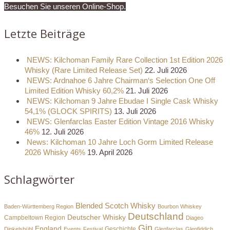
Besuchen Sie unseren Online-Shop.
Letzte Beiträge
NEWS: Kilchoman Family Rare Collection 1st Edition 2026
Whisky (Rare Limited Release Set)
22. Juli 2026
NEWS: Ardnahoe 6 Jahre Chairman‘s Selection One Off
Limited Edition Whisky 60,2%
21. Juli 2026
NEWS: Kilchoman 9 Jahre Ebudae I Single Cask Whisky
54,1% (GLOCK SPIRITS)
13. Juli 2026
NEWS: Glenfarclas Easter Edition Vintage 2016 Whisky
46%
12. Juli 2026
News: Kilchoman 10 Jahre Loch Gorm Limited Release
2026 Whisky 46%
19. April 2026
Schlagwörter
Blended Scotch Whisky
Baden-Württemberg Region
Bourbon Whiskey
Deutschland
Deutscher Whisky
Campbeltown Region
Diageo
Gin
England
Dinkelsbühl
Events
Festival
Geschichte
Glenfarclas
Glenfiddich