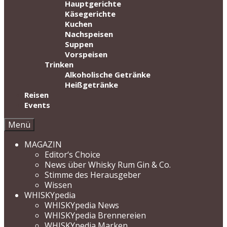
Hauptgerichte
Käsegerichte
Kuchen
Nachspeisen
Suppen
Vorspeisen
Trinken
Alkoholische Getränke
Heißgetränke
Reisen
Events
Menü
MAGAZIN
Editor‘s Choice
News über Whisky Rum Gin & Co.
Stimme des Herausgeber
Wissen
WHISKYpedia
WHISKYpedia News
WHISKYpedia Brennereien
WHISKYpedia Marken