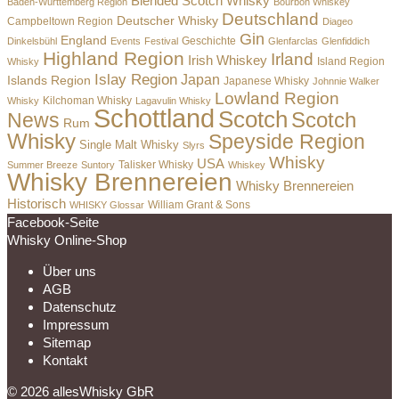
Blended Scotch Whisky
Baden-Württemberg Region
Bourbon Whiskey
Deutschland
Deutscher Whisky
Campbeltown Region
Diageo
Gin
England
Dinkelsbühl
Events
Festival
Geschichte
Glenfarclas
Glenfiddich
Highland Region
Irland
Irish Whiskey
Island Region
Whisky
Islay Region
Japan
Islands Region
Japanese Whisky
Johnnie Walker
Lowland Region
Whisky
Kilchoman Whisky
Lagavulin Whisky
Schottland
Scotch
Scotch
News
Rum
Whisky
Speyside Region
Single Malt Whisky
Slyrs
Whisky
USA
Summer Breeze
Suntory
Talisker Whisky
Whiskey
Whisky Brennereien
Whisky Brennereien
Historisch
William Grant & Sons
WHISKY Glossar
Facebook-Seite
Whisky Online-Shop
Über uns
AGB
Datenschutz
Impressum
Sitemap
Kontakt
© 2026 allesWhisky GbR