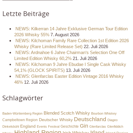
Letzte Beiträge
NEWS: Kilkerran 14 Jahre Exklusive German Tour Edition
2026 Whisky 55%
7. August 2026
NEWS: Kilchoman Family Rare Collection 1st Edition 2026
Whisky (Rare Limited Release Set)
22. Juli 2026
NEWS: Ardnahoe 6 Jahre Chairman‘s Selection One Off
Limited Edition Whisky 60,2%
21. Juli 2026
NEWS: Kilchoman 9 Jahre Ebudae I Single Cask Whisky
54,1% (GLOCK SPIRITS)
13. Juli 2026
NEWS: Glenfarclas Easter Edition Vintage 2016 Whisky
46%
12. Juli 2026
Schlagwörter
Blended Scotch Whisky
Baden-Württemberg Region
Bourbon Whiskey
Deutschland
Deutscher Whisky
Campbeltown Region
Diageo
Gin
England
Dinkelsbühl
Events
Festival
Geschichte
Glenfarclas
Glenfiddich
Highland Region
Irland
Irish Whiskey