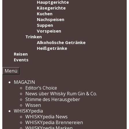
Hauptgerichte
Käsegerichte
Kuchen
Nachspeisen
Suppen
Vorspeisen
Trinken
Alkoholische Getränke
Heißgetränke
Reisen
Events
Menü
MAGAZIN
Editor‘s Choice
News über Whisky Rum Gin & Co.
Stimme des Herausgeber
Wissen
WHISKYpedia
WHISKYpedia News
WHISKYpedia Brennereien
WHISKYpedia Marken