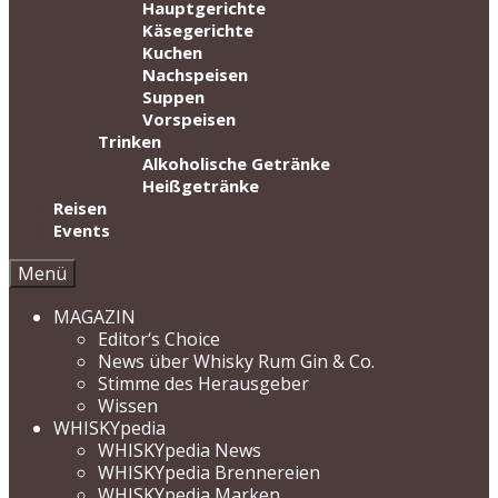
Hauptgerichte
Käsegerichte
Kuchen
Nachspeisen
Suppen
Vorspeisen
Trinken
Alkoholische Getränke
Heißgetränke
Reisen
Events
Menü
MAGAZIN
Editor‘s Choice
News über Whisky Rum Gin & Co.
Stimme des Herausgeber
Wissen
WHISKYpedia
WHISKYpedia News
WHISKYpedia Brennereien
WHISKYpedia Marken